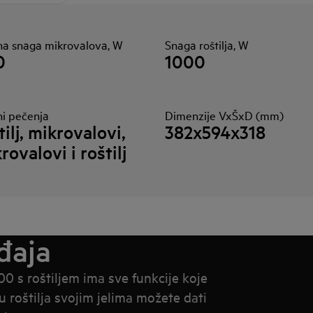
zna snaga mikrovalova, W
Snaga roštilja, W
0
1000
ni pečenja
Dimenzije VxŠxD (mm)
tilj, mikrovalovi,
382x594x318
rovalovi i roštilj
đaja
 s roštiljem ima sve funkcije koje
u roštilja svojim jelima možete dati