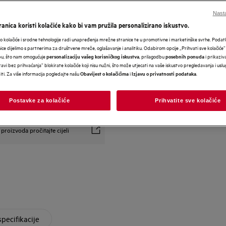
Nasta
anica koristi kolačiće kako bi vam pružila personalizirano iskustvo.
 kolačiće i srodne tehnologije radi unapređenja mrežne stranice te u promotivne i marketinške svrhe. Poda
nice dijelimo s partnerima za društvene mreže, oglašavanje i analitiku. Odabirom opcije „Prihvati sve kolačiće”
bu, što nam omogućuje
, prilagodbu
i prikaziva
personalizaciju vašeg korisničkog iskustva
posebnih ponuda
avi bez prihvaćanja” blokirate kolačiće koji nisu nužni, što može utjecati na vaše iskustvo pregledavanja i usl
i. Za više informacija pogledajte našu
i
.
Obavijest o kolačićima
Izjavu o privatnosti podataka
Postavke za kolačiće
Prihvatite sve kolačiće
ivi 2023/988 navedeni su u
proizvoda pročitajte cijeli
specifikacije