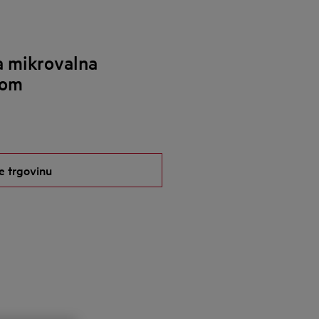
 mikrovalna
jom
e trgovinu