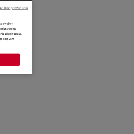
vi bez prihvaćanja
tke o vašem
 pristajete na
nje ciljanih oglasa.
uge koje vam