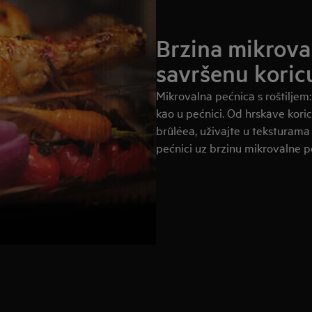
Brzina mikrova
savršenu koricu
Mikrovalna pećnica s roštiljem:
kao u pećnici. Od hrskave kor
brûléea, uživajte u teksturam
pećnici uz brzinu mikrovalne p