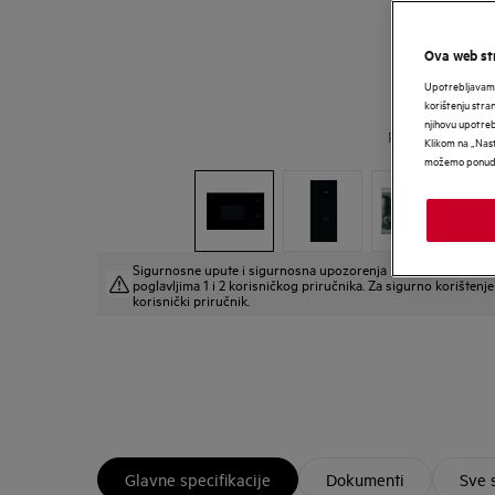
Ova web str
Upotrebljavamo
korištenju stra
njihovu upotre
Povećaj
Klikom na „Nast
možemo ponudit
Sigurnosne upute i sigurnosna upozorenja prema EU regulat
poglavljima 1 i 2 korisničkog priručnika. Za sigurno korištenje 
korisnički priručnik.
Glavne specifikacije
Dokumenti
Sve 