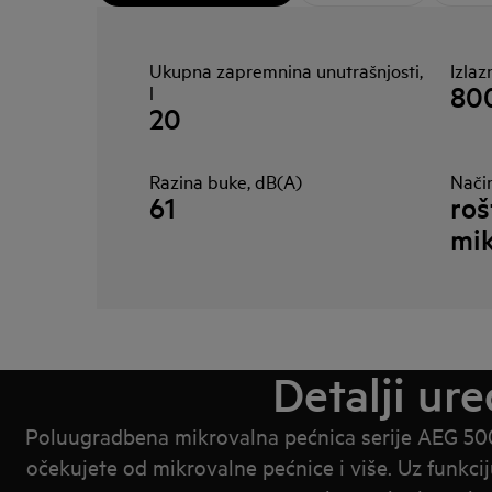
Ukupna zapremnina unutrašnjosti,
Izla
80
l
20
Razina buke, dB(A)
Nači
61
roš
mik
Detalji ure
Poluugradbena mikrovalna pećnica serije AEG 5000
očekujete od mikrovalne pećnice i više. Uz funkcij