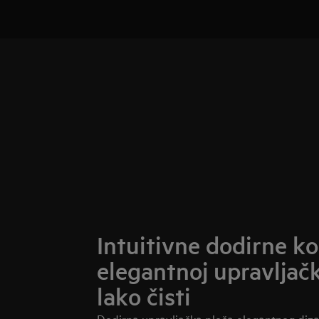
Intuitivne dodirne ko
elegantnoj upravljačk
lako čisti
Dodirna upravljačka ploča elegantnog dizaj