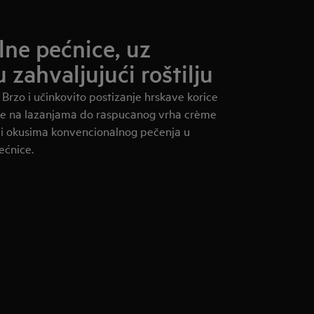
lne pećnice, uz
 zahvaljujući roštilju
 Brzo i učinkovito postizanje hrskave korice
ice na lazanjama do raspucanog vrha crème
a i okusima konvencionalnog pečenja u
ećnice.