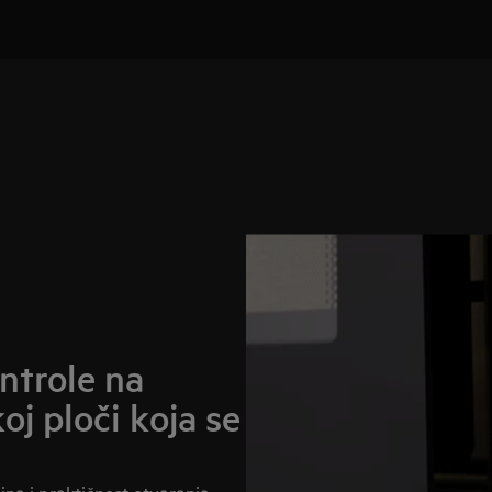
ntrole na
oj ploči koja se
na i praktičnost otvaranja