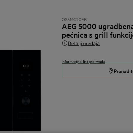
OS5MG20EB
AEG 5000 ugradbena
pećnica s grill funkci
Detalji uređaja
Informacijski list proizvoda
Pronađit