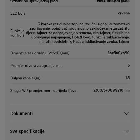
Electronic;On glass
Oznake na upravljačkoj ploči
crvena
LED boja
3 koraka rezidualne topline, zvučni signal, automatsko
zagrijavanje, pojačivač, sigurnosno zaključavanje za zaštitu
Funkcija
djece, tajmer za odbrojavanje vremena, eko tajmer, fleksibilno
kontrola
upravljanje napajanjem, Hob2Hood, funkcija zaključavanja,
minutni podsjetnik, Pause, isključivanje zvuka, tajmer
44x560x490
Dimenzije za ugradnju VxŠxD (mm)
5
Promjer otvora za ugranju, mm
1.5
Duljina kabela (m)
2300/3700W/210mm
Snaga, W / promjer, mm - sprijeda lijevo
Dokumenti
Sve specifikacije