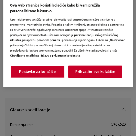
Ova web stranica koristi kolačiće kako bi vam pružila
TO64IC0SFB
personalizirano iskustvo.
AEG 5000 osnovna ugradbena
Upotrebljavamo kolačiće i srodne tehnologije radi unapređenja mrežne stranice te u
indukcijska ploča 60 cm
promotivne i marketinške svrhe. Podatke o vašem korištenju stranice dijelimo s partnerima
za društvene mreže, oglašavanje i analitiku. Odabirom opcije „Prihvati sve kolačiće”
pristajete na njihovu upotrebu, što nam omogućuje
personalizaciju vašeg korisničkog
, prilagodbu
i prikazivanje ciljanih oglasa. Klikom na „Nastavi bez
iskustva
posebnih ponuda
Informacijski list proizvoda
prihvaćanja” blokirate kolačiće koji nisu nužni, što može utjecati na vaše iskustvo
pregledavanja i usluge koje vam možemo ponuditi. Za više informacija pogledajte našu
i
.
Obavijest o kolačićima
Izjavu o privatnosti podataka
Sigurnosne upute i sigurnosna upozorenja prema EU regulativi
2023/988 navedeni su u poglavljima 1 i 2 korisničkog priručnika.
Za sigurno korištenje proizvoda pročitajte cijeli korisnički
Postavke za kolačiće
Prihvatite sve kolačiće
priručnik.
Glavne specifikacije
590x520
Dimenzija, mm