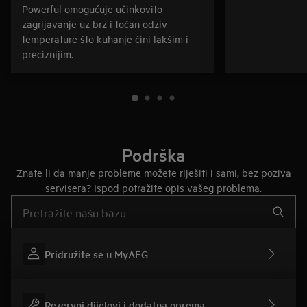
Powerful omogućuje učinkovito
zagrijavanje uz brz i točan odziv
temperature što kuhanje čini lakšim i
preciznijim.
Podrška
Znate li da manje probleme možete riješiti i sami, bez poziva
servisera? Ispod potražite opis vašeg problema.
Upišite za pretraživanje članaka podrške
Pridružite se u MyAEG
Rezervni dijelovi i dodatna oprema