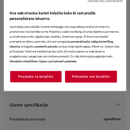
Nastavi bez prihvaćanja
NG97IX20PK
AEG 9000 XXL Max perilica posuđa
Ova web stranica koristi kolačiće kako bi vam pružila
personalizirano iskustvo.
(integrirana) s AirDry tehnologijom
Upotrebljavamo kolačiće i srodne tehnologije radi unapređenja mrežne stranice te u
promotivne i marketinške svrhe. Podatke o vašem korištenju stranice dijelimo s partnerima
za društvene mreže, oglašavanje i analitiku. Odabirom opcije „Prihvati sve kolačiće”
Informacijski list proizvoda
pristajete na njihovu upotrebu, što nam omogućuje
personalizaciju vašeg korisničkog
, prilagodbu
i prikazivanje ciljanih oglasa. Klikom na „Nastavi bez
iskustva
posebnih ponuda
prihvaćanja” blokirate kolačiće koji nisu nužni, što može utjecati na vaše iskustvo
pregledavanja i usluge koje vam možemo ponuditi. Za više informacija pogledajte našu
Sigurnosne upute i sigurnosna upozorenja prema EU regulativi
i
.
Obavijest o kolačićima
Izjavu o privatnosti podataka
2023/988 navedeni su u poglavljima 1 i 2 korisničkog priručnika.
Za sigurno korištenje proizvoda pročitajte cijeli korisnički
priručnik.
Postavke za kolačiće
Prihvatite sve kolačiće
Glavne specifikacije
ugradbena
Postavljanje proizvoda