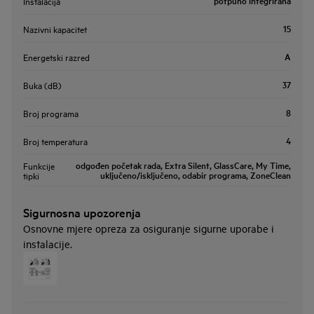
potpuno integrirana
Instalacija
15
Nazivni kapacitet
A
Energetski razred
37
Buka (dB)
8
Broj programa
4
Broj temperatura
odgođen početak rada, Extra Silent, GlassCare, My Time,
Funkcije
uključeno/isključeno, odabir programa, ZoneClean
tipki
Sigurnosna upozorenja
Osnovne mjere opreza za osiguranje sigurne uporabe i
instalacije.