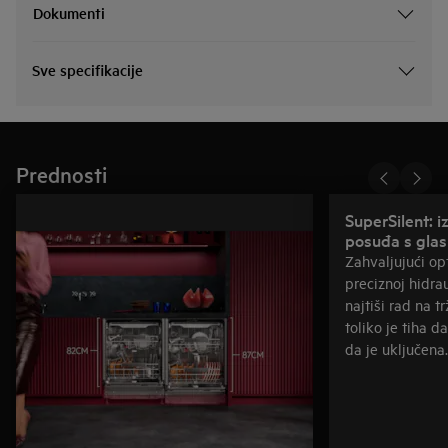
Dokumenti
Sve specifikacije
Prednosti
SuperSilent: i
posuđa s gla
Zahvaljujući op
preciznoj hidrau
najtiši rad na t
toliko je tiha d
da je uključena.