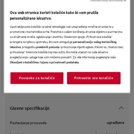
GI9200B2SN
AEG 9000 perilica posuđa
Ova web stranica koristi kolačiće kako bi vam pružila
personalizirano iskustvo.
(integrirana) s AirDry tehnologijom
Upotrebljavamo kolačiće i srodne tehnologije radi unapređenja mrežne stranice te u
promotivne i marketinške svrhe. Podatke o vašem korištenju stranice dijelimo s partnerima
za društvene mreže, oglašavanje i analitiku. Odabirom opcije „Prihvati sve kolačiće”
Informacijski list proizvoda
pristajete na njihovu upotrebu, što nam omogućuje
personalizaciju vašeg korisničkog
, prilagodbu
i prikazivanje ciljanih oglasa. Klikom na „Nastavi bez
iskustva
posebnih ponuda
prihvaćanja” blokirate kolačiće koji nisu nužni, što može utjecati na vaše iskustvo
pregledavanja i usluge koje vam možemo ponuditi. Za više informacija pogledajte našu
Sigurnosne upute i sigurnosna upozorenja prema EU regulativi
i
.
Obavijest o kolačićima
Izjavu o privatnosti podataka
2023/988 navedeni su u poglavljima 1 i 2 korisničkog priručnika.
Za sigurno korištenje proizvoda pročitajte cijeli korisnički
priručnik.
Postavke za kolačiće
Prihvatite sve kolačiće
Glavne specifikacije
ugradbena
Postavljanje proizvoda