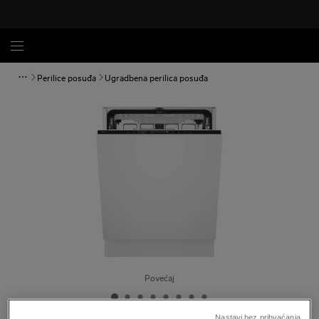
Perilice posuđa
Ugradbena perilica posuđa
Povećaj
Nastavi bez prihvaćanja