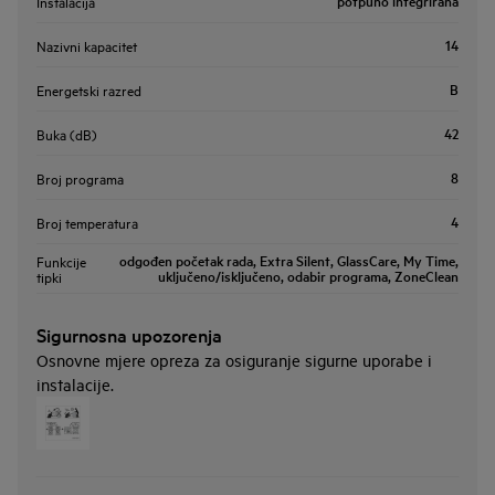
potpuno integrirana
Instalacija
14
Nazivni kapacitet
B
Energetski razred
42
Buka (dB)
8
Broj programa
4
Broj temperatura
odgođen početak rada, Extra Silent, GlassCare, My Time,
Funkcije
uključeno/isključeno, odabir programa, ZoneClean
tipki
Sigurnosna upozorenja
Osnovne mjere opreza za osiguranje sigurne uporabe i
instalacije.