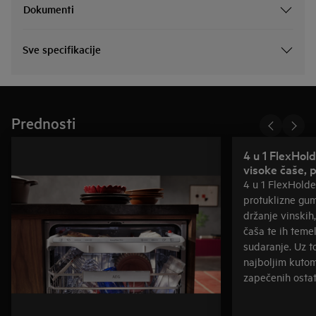
Dokumenti
Sve specifikacije
Prednosti
4 u 1 FlexHold
visoke čaše, p
4 u 1 FlexHolde
protuklizne gu
držanje vinskih,
čaša te ih temel
sudaranje. Uz t
najboljim kutom
zapečenih osta