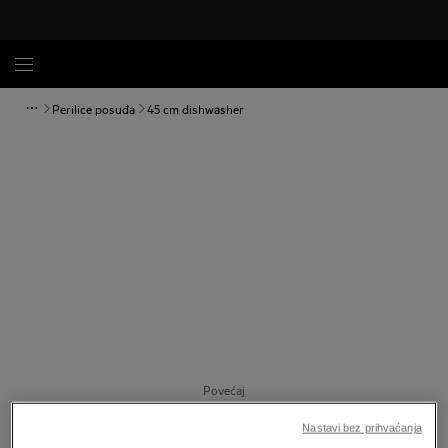
Perilice posuđa
45 cm dishwasher
Povećaj
Nastavi bez prihvaćanja