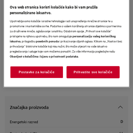
Ova web stranica koristi kolačiće kako bi vam pružila
FSE73527P
AEG 7000 perilica posuđa
personalizirano iskustvo.
(integrirana) s AirDry tehnologijom
Upotrebljavamo kolačiće i srodne tehnologije radi unapređenja mrežne stranice te u
promotivne i marketinške svrhe. Podatke o vašem korištenju stranice dijelimo s partnerima
za društvene mreže, oglašavanje i analitiku. Odabirom opcije „Prihvati sve kolačiće”
pristajete na njihovu upotrebu, što nam omogućuje
personalizaciju vašeg korisničkog
, prilagodbu
i prikazivanje ciljanih oglasa. Klikom na „Nastavi bez
Informacijski list proizvoda
iskustva
posebnih ponuda
prihvaćanja” blokirate kolačiće koji nisu nužni, što može utjecati na vaše iskustvo
pregledavanja i usluge koje vam možemo ponuditi. Za više informacija pogledajte našu
i
.
Obavijest o kolačićima
Izjavu o privatnosti podataka
Sigurnosne upute i sigurnosna upozorenja prema EU regulativi
2023/988 navedeni su u poglavljima 1 i 2 korisničkog priručnika.
Za sigurno korištenje proizvoda pročitajte cijeli korisnički
priručnik.
Postavke za kolačiće
Prihvatite sve kolačiće
Značajka proizvoda
D
Energetski razred