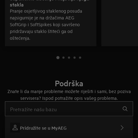
stakla
Pranje osjetljivog staklenog posuđa
najsigurnije je na držačima AEG
SoftGrip i SoftSpikes koji savršeno
pridržavaju staklo štiteći ga od
oštećenja.
Podrška
Znate li da manje probleme možete riješiti i sami, bez poziva
servisera? Ispod potražite opis vašeg problema.
Upišite za pretraživanje članaka podrške
Pridružite se u MyAEG