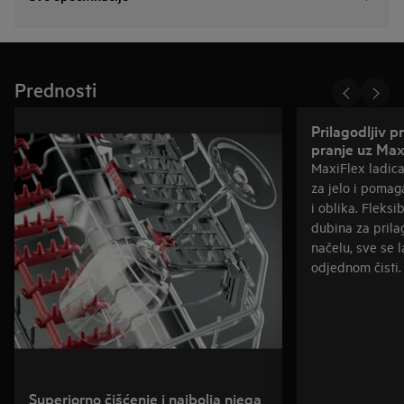
Prednosti
Prilagodljiv p
pranje uz Max
MaxiFlex ladica
za jelo i pomaga
i oblika. Fleksib
dubina za prila
načelu, sve se l
odjednom čisti.
Superiorno čišćenje i najbolja njega