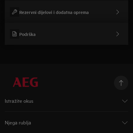
Rezervni dijelovi i dodatna oprema
Podrška
Istražite okus
Taking Taste Further
Taste of Tommorow
Njega rublja
Mastery Range
Indukcijske ploče za kuhanje