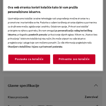
OAB7N82EF
Ova web stranica koristi kolačiće kako bi vam pružila
AEG 7000 zamrzivač ladičar s
personalizirano iskustvo.
NoFrost tehnologijom visine 81.9 cm
Upotrebljavamo kolačiće i srodne tehnologije radi unapređenja mrežne stranice te u
promotivne i marketinške svrhe. Podatke o vašem korištenju stranice dijelimo s partnerima
za društvene mreže, oglašavanje i analitiku. Odabirom opcije „Prihvati sve kolačiće”
pristajete na njihovu upotrebu, što nam omogućuje
personalizaciju vašeg korisničkog
Informacijski list proizvoda
, prilagodbu
i prikazivanje ciljanih oglasa. Klikom na „Nastavi bez
iskustva
posebnih ponuda
prihvaćanja” blokirate kolačiće koji nisu nužni, što može utjecati na vaše iskustvo
pregledavanja i usluge koje vam možemo ponuditi. Za više informacija pogledajte našu
i
.
Obavijest o kolačićima
Izjavu o privatnosti podataka
Sigurnosne upute i sigurnosna upozorenja prema EU regulativi
2023/988 navedeni su u poglavljima 1 i 2 korisničkog priručnika.
Za sigurno korištenje proizvoda pročitajte cijeli korisnički
priručnik.
Postavke za kolačiće
Prihvatite sve kolačiće
Glavne specifikacije
Zamrzivač
Klasa proizvoda