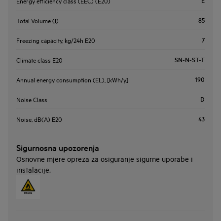
E
Energy efficiency class (EEC) (E20)
85
Total Volume (l)
7
Freezing capacity, kg/24h E20
SN-N-ST-T
Climate class E20
190
Annual energy consumption (EL), [kWh/y]
D
Noise Class
43
Noise, dB(A) E20
Sigurnosna upozorenja
Osnovne mjere opreza za osiguranje sigurne uporabe i
instalacije.