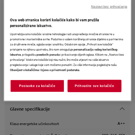
NBP9S831AB
Nastavi bez prihvaćanja
AEG 9000 ProAssist with SteamPro
Ova web stranica koristi kolačiće kako bi vam pružila
ugradbena pećnica
personalizirano iskustvo.
Upotrebljavamo kolačiće i srodne tehnologije radi unapređenja mrežne stranice te u
promotivne i marketinške svrhe. Podatke o vašem korištenju stranice dijelimo s partnerima
Informacijski list proizvoda
za društvene mreže, oglašavanje i analitiku. Odabirom opcije „Prihvati sve kolačiće”
pristajete na njihovu upotrebu, što nam omogućuje
personalizaciju vašeg korisničkog
, prilagodbu
i prikazivanje ciljanih oglasa. Klikom na „Nastavi bez
iskustva
posebnih ponuda
prihvaćanja” blokirate kolačiće koji nisu nužni, što može utjecati na vaše iskustvo
Sigurnosne upute i sigurnosna upozorenja prema EU regulativi
pregledavanja i usluge koje vam možemo ponuditi. Za više informacija pogledajte našu
2023/988 navedeni su u poglavljima 1 i 2 korisničkog priručnika.
Za sigurno korištenje proizvoda pročitajte cijeli korisnički
i
.
Obavijest o kolačićima
Izjavu o privatnosti podataka
priručnik.
Postavke za kolačiće
Prihvatite sve kolačiće
Glavne specifikacije
A++
Klasa energetske učinkovitosti