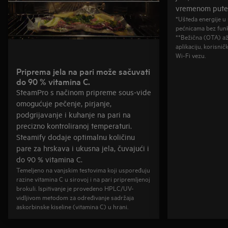
vremenom putem
*Ušteda energije u
pećnicama bez fun
**Bežična (OTA) až
aplikaciju, korisnič
Wi-Fi vezu.
Priprema jela na pari može sačuvati
do 90 % vitamina C.
SteamPro s načinom pripreme sous-vide
omogućuje pečenje, pirjanje,
podgrijavanje i kuhanje na pari na
precizno kontroliranoj temperaturi.
Steamify dodaje optimalnu količinu
pare za hrskava i ukusna jela, čuvajući i
do 90 % vitamina C.
Temeljeno na vanjskim testovima koji uspoređuju
razine vitamina C u sirovoj i na pari pripremljenoj
brokuli. Ispitivanje je provedeno HPLC/UV-
vidljivom metodom za određivanje sadržaja
askorbinske kiseline (vitamina C) u hrani.