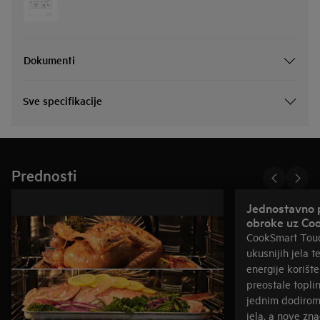
Dokumenti
Sve specifikacije
Prednosti
Jednostavno p
obro
CookSmart Tou
ukusnijih jela 
energije korišt
preostale topli
jednim dodirom
jela, a nove zn