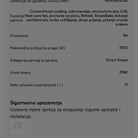
590x560x550
Dimenzije za ugradnju VxŠxD (mm)
Conventional cooking, odmrzavanje, smrznuta hrana, Grill,
Heat save fan, postavke za pizzu, Reheat, SteamBake, kuhanje
Funkcije
ventilatorom, turbo roštiljanje, donje grijanje, prženje vrućim
pećnice
zrakom
Ne
Povezivost
3500
Maksimalna priključna snaga (W)
Direct Steam
Kategorija parnog programa
PINE
Vrsta timera
71
Neto volumen unutrašnjosti ( l )
Sigurnosna upozorenja
Osnovne mjere opreza za osiguranje sigurne uporabe i
instalacije.