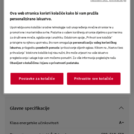
NBA5P53KAB
AEG 5000 SurroundCook with
Ova web stranica koristi kolačiće kako bi vam pružila
personalizirano iskustvo.
SteamBake ugradbena pećnica
Upotrebljavamo kolačiće i srodne tehnologije radi unapređenja mrežne stranice te u
promotivne i marketinške svrhe. Podatke o vašem korištenju stranice dijelimo s partnerima
za društvene mreže, oglašavanje i analitiku. Odabirom opcije „Prihvati sve kolačiće”
Informacijski list proizvoda
pristajete na njihovu upotrebu, što nam omogućuje
personalizaciju vašeg korisničkog
, prilagodbu
i prikazivanje ciljanih oglasa. Klikom na „Nastavi bez
iskustva
posebnih ponuda
prihvaćanja” blokirate kolačiće koji nisu nužni, što može utjecati na vaše iskustvo
pregledavanja i usluge koje vam možemo ponuditi. Za više informacija pogledajte našu
Sigurnosne upute i sigurnosna upozorenja prema EU regulativi
i
.
Obavijest o kolačićima
Izjavu o privatnosti podataka
2023/988 navedeni su u poglavljima 1 i 2 korisničkog priručnika.
Za sigurno korištenje proizvoda pročitajte cijeli korisnički
priručnik.
Postavke za kolačiće
Prihvatite sve kolačiće
Glavne specifikacije
A+
Klasa energetske učinkovitosti