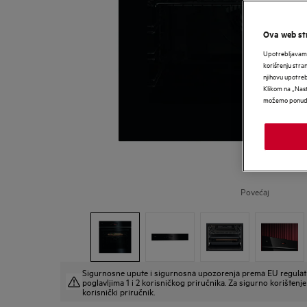
Ova web str
Upotrebljavamo
korištenju stra
njihovu upotre
Klikom na „Nast
možemo ponudit
Povećaj
Sigurnosne upute i sigurnosna upozorenja prema EU regulat
poglavljima 1 i 2 korisničkog priručnika. Za sigurno korištenje 
korisnički priručnik.