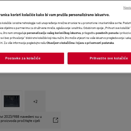
Nasta
anica koristi kolačiće kako bi vam pružila personalizirano iskustvo.
 kolačiće i srodne tehnologije radi unapređenja mrežne stranice te u promotivne i marketinške svrhe. Poda
nice dijelimo s partnerima za društvene mreže, oglašavanje i analitiku. Odabirom opcije „Prihvati sve kolačiće”
bu, što nam omogućuje
, prilagodbu
i prikaziva
personalizaciju vašeg korisničkog iskustva
posebnih ponuda
avi bez prihvaćanja” blokirate kolačiće koji nisu nužni, što može utjecati na vaše iskustvo pregledavanja i usl
i. Za više informacija pogledajte našu
i
.
Obavijest o kolačićima
Izjavu o privatnosti podataka
Postavke za kolačiće
Prihvatite sve kolačiće
+
2
ivi 2023/988 navedeni su u
proizvoda pročitajte cijeli