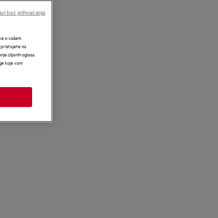
vi bez prihvaćanja
tke o vašem
 pristajete na
nje ciljanih oglasa.
uge koje vam