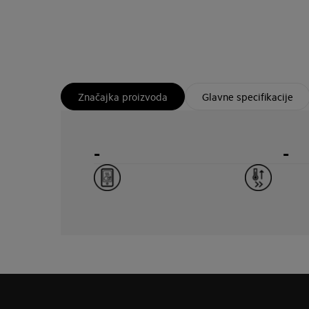
Značajka proizvoda
Glavne specifikacije
-
-