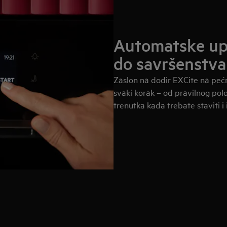
Automatske up
do savršenstva
Zaslon na dodir EXCite na pećn
svaki korak – od pravilnog pol
trenutka kada trebate staviti i 