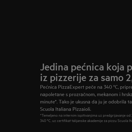
Jedina pećnica koja 
iz pizzerije za samo 
Pećnica PizzaExpert peče na 340 °C, pripr
napoletane s prozračnom, mekanom i hrsk
minute*. Tako je ukusna da ju je odobrila t
Scuola Italiana Pizzaioli.
*Temeljeno na internim ispitivanjima uz predgrijavanje od 
340 °C, uz certifikat talijanske akademije za pizzu Scuola Ita