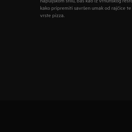
napuljskom stilu, baš kao iz vrhunskog rest
kako pripremiti savršen umak od rajčice te 
vrste pizza.