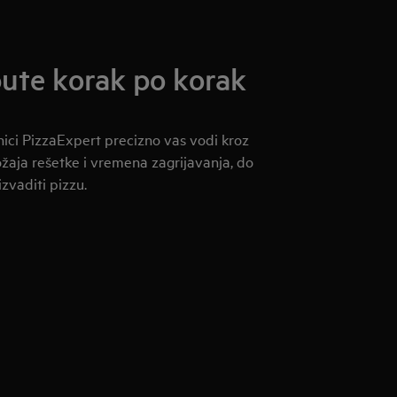
ute korak po korak
ici PizzaExpert precizno vas vodi kroz
ožaja rešetke i vremena zagrijavanja, do
izvaditi pizzu.