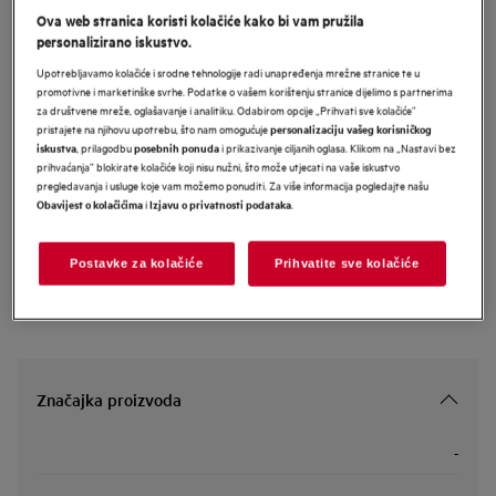
Ova web stranica koristi kolačiće kako bi vam pružila
OS6PB631AB
personalizirano iskustvo.
AEG 7000 MealAssist ugradbena
Upotrebljavamo kolačiće i srodne tehnologije radi unapređenja mrežne stranice te u
pećnica
promotivne i marketinške svrhe. Podatke o vašem korištenju stranice dijelimo s partnerima
za društvene mreže, oglašavanje i analitiku. Odabirom opcije „Prihvati sve kolačiće”
pristajete na njihovu upotrebu, što nam omogućuje
personalizaciju vašeg korisničkog
, prilagodbu
i prikazivanje ciljanih oglasa. Klikom na „Nastavi bez
iskustva
posebnih ponuda
Informacijski list proizvoda
prihvaćanja” blokirate kolačiće koji nisu nužni, što može utjecati na vaše iskustvo
pregledavanja i usluge koje vam možemo ponuditi. Za više informacija pogledajte našu
i
.
Obavijest o kolačićima
Izjavu o privatnosti podataka
Sigurnosne upute i sigurnosna upozorenja prema EU regulativi
2023/988 navedeni su u poglavljima 1 i 2 korisničkog priručnika.
Za sigurno korištenje proizvoda pročitajte cijeli korisnički
Postavke za kolačiće
Prihvatite sve kolačiće
priručnik.
Značajka proizvoda
-