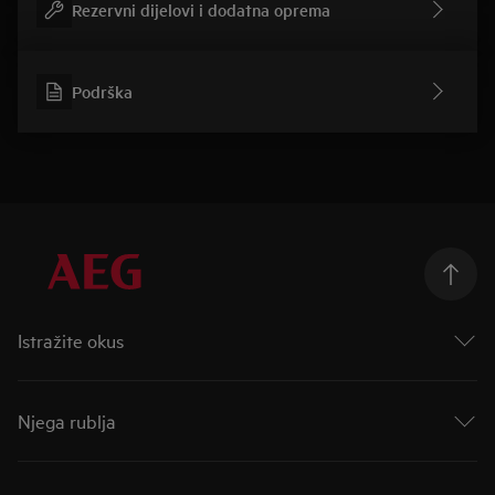
Rezervni dijelovi i dodatna oprema
Podrška
Istražite okus
Taking Taste Further
Taste of Tommorow
Njega rublja
Mastery Range
Indukcijske ploče za kuhanje
AutoDose
Indukcijske ploče s ugrađenom napom
Bolja njega