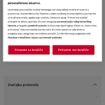
personalizirano iskustvo.
NBU5P43PB
AEG 5000 SurroundCook ugradbena
Upotrebljavamo kolačiće i srodne tehnologije radi unapređenja mrežne stranice te u
promotivne i marketinške svrhe. Podatke o vašem korištenju stranice dijelimo s partnerima
pećnica
za društvene mreže, oglašavanje i analitiku. Odabirom opcije „Prihvati sve kolačiće”
pristajete na njihovu upotrebu, što nam omogućuje
personalizaciju vašeg korisničkog
, prilagodbu
i prikazivanje ciljanih oglasa. Klikom na „Nastavi bez
iskustva
posebnih ponuda
prihvaćanja” blokirate kolačiće koji nisu nužni, što može utjecati na vaše iskustvo
Informacijski list proizvoda
pregledavanja i usluge koje vam možemo ponuditi. Za više informacija pogledajte našu
i
.
Obavijest o kolačićima
Izjavu o privatnosti podataka
Sigurnosne upute i sigurnosna upozorenja prema EU regulativi
Postavke za kolačiće
Prihvatite sve kolačiće
2023/988 navedeni su u poglavljima 1 i 2 korisničkog priručnika.
Za sigurno korištenje proizvoda pročitajte cijeli korisnički
priručnik.
Značajka proizvoda
-