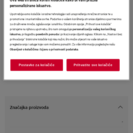
personalizirano iskustvo.
NBU5P411SB
AEG 5000 SurroundCook ugradbena
Upotrebljavamo kolačiće i srodne tehnologije radi unapređenja mrežne stranice te u
promotivne i marketinške svrhe. Podatke o vašem korištenju stranice dijelimo s partnerima
pećnica
za društvene mreže, oglašavanje i analitiku. Odabirom opcije „Prihvati sve kolačiće”
pristajete na njihovu upotrebu, što nam omogućuje
personalizaciju vašeg korisničkog
, prilagodbu
i prikazivanje ciljanih oglasa. Klikom na „Nastavi bez
iskustva
posebnih ponuda
prihvaćanja” blokirate kolačiće koji nisu nužni, što može utjecati na vaše iskustvo
Informacijski list proizvoda
pregledavanja i usluge koje vam možemo ponuditi. Za više informacija pogledajte našu
i
.
Obavijest o kolačićima
Izjavu o privatnosti podataka
Sigurnosne upute i sigurnosna upozorenja prema EU regulativi
2023/988 navedeni su u poglavljima 1 i 2 korisničkog priručnika.
Postavke za kolačiće
Prihvatite sve kolačiće
Za sigurno korištenje proizvoda pročitajte cijeli korisnički
priručnik.
Značajka proizvoda
-