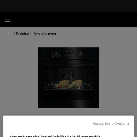
Pećnice
Pyrolytic oven
Povećaj
Nastavi bez prihvaćanja
Ova web stranica koristi kolačiće kako bi vam pružila