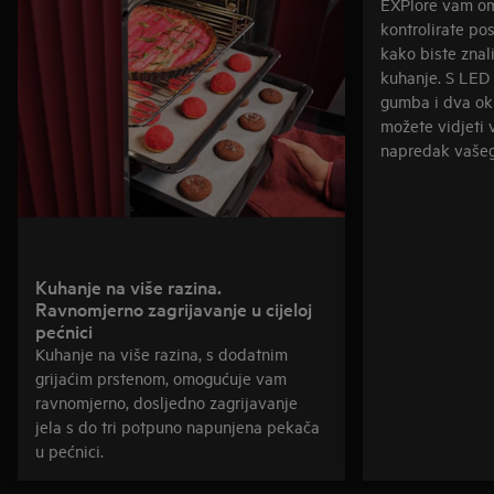
EXPlore vam o
kontrolirate po
kako biste znali
kuhanje. S LED 
gumba i dva ok
možete vidjeti 
napredak vašeg 
Kuhanje na više razina.
Ravnomjerno zagrijavanje u cijeloj
pećnici
Kuhanje na više razina, s dodatnim
grijaćim prstenom, omogućuje vam
ravnomjerno, dosljedno zagrijavanje
jela s do tri potpuno napunjena pekača
u pećnici.