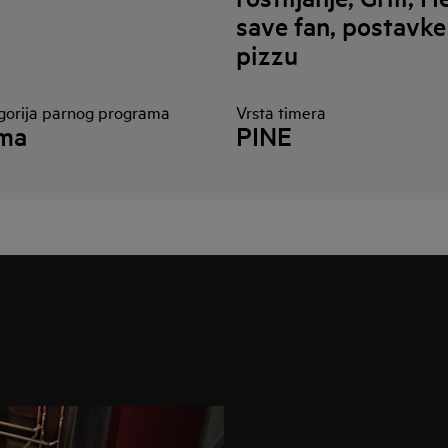
save fan, postavke
pizzu
gorija parnog programa
Vrsta timera
ma
PINE