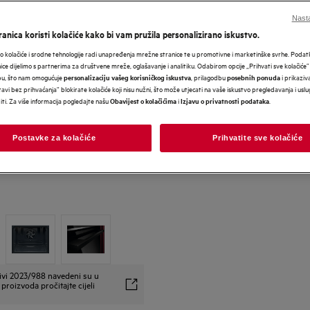
Nasta
anica koristi kolačiće kako bi vam pružila personalizirano iskustvo.
 kolačiće i srodne tehnologije radi unapređenja mrežne stranice te u promotivne i marketinške svrhe. Poda
nice dijelimo s partnerima za društvene mreže, oglašavanje i analitiku. Odabirom opcije „Prihvati sve kolačiće”
bu, što nam omogućuje
, prilagodbu
i prikaziva
personalizaciju vašeg korisničkog iskustva
posebnih ponuda
avi bez prihvaćanja” blokirate kolačiće koji nisu nužni, što može utjecati na vaše iskustvo pregledavanja i usl
i. Za više informacija pogledajte našu
i
.
Obavijest o kolačićima
Izjavu o privatnosti podataka
Postavke za kolačiće
Prihvatite sve kolačiće
ivi 2023/988 navedeni su u
proizvoda pročitajte cijeli