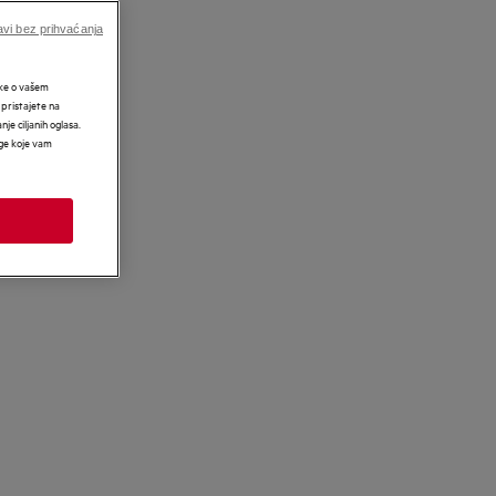
vi bez prihvaćanja
tke o vašem
 pristajete na
nje ciljanih oglasa.
uge koje vam