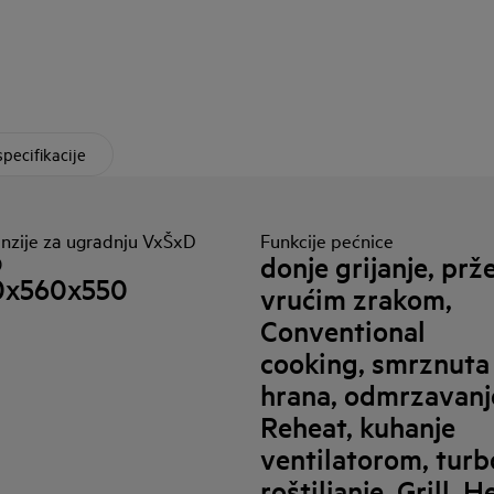
specifikacije
nzije za ugradnju VxŠxD
Funkcije pećnice
donje grijanje, prž
)
0x560x550
vrućim zrakom,
Conventional
cooking, smrznuta
hrana, odmrzavanj
Reheat, kuhanje
ventilatorom, turb
roštiljanje, Grill, H