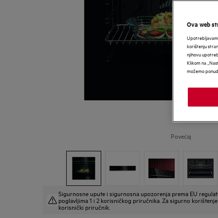
Ova web str
Upotrebljavamo
korištenju stra
njihovu upotre
Klikom na „Nast
možemo ponudit
Povećaj
Sigurnosne upute i sigurnosna upozorenja prema EU regulat
poglavljima 1 i 2 korisničkog priručnika. Za sigurno korištenje 
korisnički priručnik.