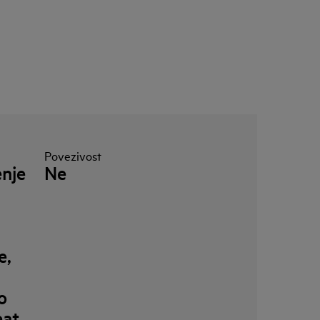
Povezivost
enje
Ne
e,
o
eat