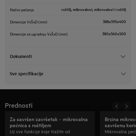
roštilj, mikrovalovi, mikrovalovi i roštilj
Načini pečenja
388x595x400
Dimenzije VxŠxD (mm)
380x560x500
Dimenzije za ugradnju VxŠxD (mm)
Dokumenti
Sve specifikacije
Prednosti
Za savršen završetak – mikrovalna
Brzina mikrov
pećnica s roštiljem
savršenu koric
Uz sve funkcije koje tražite od
Mikrovalna pećni