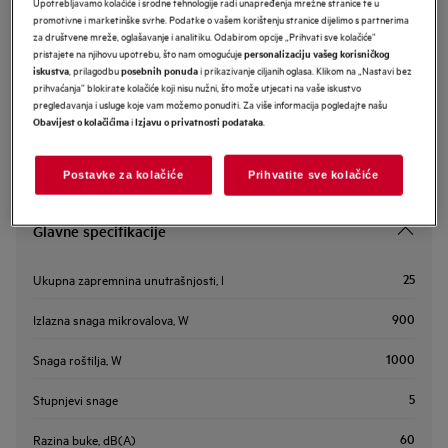
Upotrebljavamo kolačiće i srodne tehnologije radi unapređenja mrežne stranice te u
promotivne i marketinške svrhe. Podatke o vašem korištenju stranice dijelimo s partnerima
NMS5G25IEM
za društvene mreže, oglašavanje i analitiku. Odabirom opcije „Prihvati sve kolačiće”
AEG 5000 ugradbena mikrovalna
pristajete na njihovu upotrebu, što nam omogućuje
personalizaciju vašeg korisničkog
pećnica s grill funkcijom
, prilagodbu
i prikazivanje ciljanih oglasa. Klikom na „Nastavi bez
iskustva
posebnih ponuda
prihvaćanja” blokirate kolačiće koji nisu nužni, što može utjecati na vaše iskustvo
pregledavanja i usluge koje vam možemo ponuditi. Za više informacija pogledajte našu
i
.
Obavijest o kolačićima
Izjavu o privatnosti podataka
Postavke za kolačiće
Prihvatite sve kolačiće
Glavne specifikacije
25
Ukupna zapremnina unutrašnjosti, l
900
Izlazna snaga mikrovalova, W
1000
Snaga roštilja, W
5
Stupnjevi snage
60
Razina buke, dB(A)