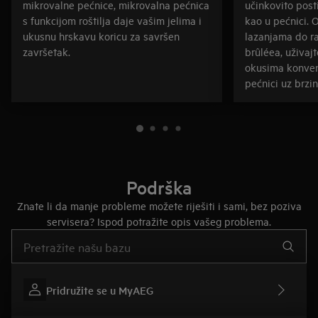
mikrovalne pećnice, mikrovalna pećnica
učinkovito post
s funkcijom roštilja daje vašim jelima i
kao u pećnici. 
ukusnu hrskavu koricu za savršen
lazanjama do r
završetak.
brûléea, uživaj
okusima konven
pećnici uz brzi
Podrška
Znate li da manje probleme možete riješiti i sami, bez poziva
servisera? Ispod potražite opis vašeg problema.
Upišite za pretraživanje članaka podrške
Pridružite se u MyAEG