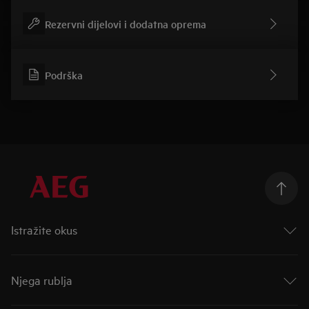
Rezervni dijelovi i dodatna oprema
Podrška
Istražite okus
Taking Taste Further
Taste of Tommorow
Njega rublja
Mastery Range
Indukcijske ploče za kuhanje