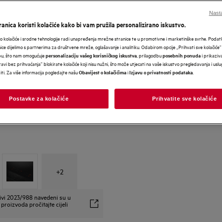
Nasta
anica koristi kolačiće kako bi vam pružila personalizirano iskustvo.
 kolačiće i srodne tehnologije radi unapređenja mrežne stranice te u promotivne i marketinške svrhe. Poda
nice dijelimo s partnerima za društvene mreže, oglašavanje i analitiku. Odabirom opcije „Prihvati sve kolačiće”
bu, što nam omogućuje
, prilagodbu
i prikaziva
personalizaciju vašeg korisničkog iskustva
posebnih ponuda
avi bez prihvaćanja” blokirate kolačiće koji nisu nužni, što može utjecati na vaše iskustvo pregledavanja i usl
i. Za više informacija pogledajte našu
i
.
Obavijest o kolačićima
Izjavu o privatnosti podataka
Postavke za kolačiće
Prihvatite sve kolačiće
+
2
ivi 2023/988 navedeni su u
proizvoda pročitajte cijeli