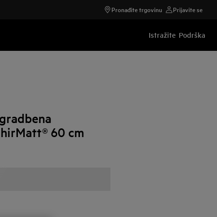
Pronađite trgovinu
Prijavite se
Istražite
Podrška
gradbena
phirMatt® 60 cm