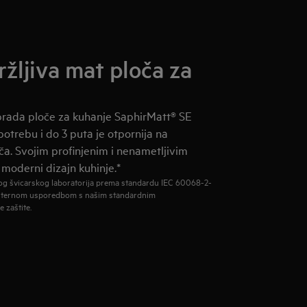
ržljiva mat ploča za
brada ploče za kuhanje SaphirMatt® SE
trebu i do 3 puta je otpornija na
a. Svojim profinjenim i nenametljivim
moderni dizajn kuhinje.*
nog švicarskog laboratorija prema standardu IEC 60068-2-
e internom usporedbom s našim standardnim
 zaštite.