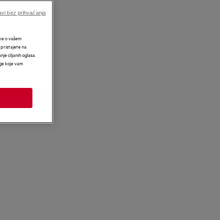
vi bez prihvaćanja
tke o vašem
 pristajete na
nje ciljanih oglasa.
uge koje vam