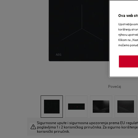
Ova web str
Upotrebljavamo
korištenju stra
njihovu upotre
Klikom na „Nast
možemo ponudit
Povećaj
Sigurnosne upute i sigurnosna upozorenja prema EU regulat
poglavljima 1 i 2 korisničkog priručnika. Za sigurno korištenje 
korisnički priručnik.