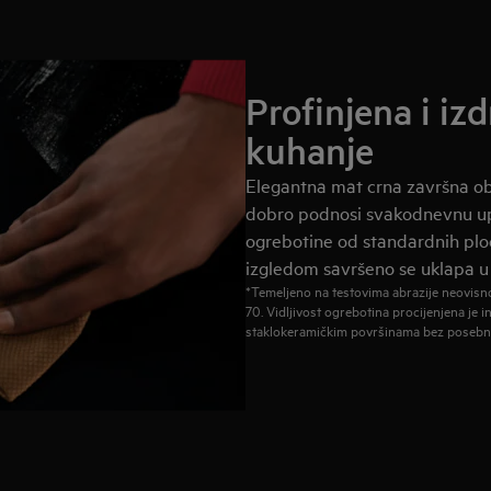
Profinjena i izd
kuhanje
Elegantna mat crna završna o
dobro podnosi svakodnevnu upo
ogrebotine od standardnih ploč
izgledom savršeno se uklapa u 
*Temeljeno na testovima abrazije neovis
70. Vidljivost ogrebotina procijenjena j
staklokeramičkim površinama bez posebne