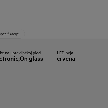
specifikacije
e na upravljačkoj ploči
LED boja
ctronic;On glass
crvena