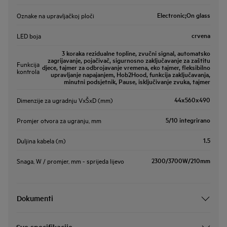
Electronic;On glass
Oznake na upravljačkoj ploči
crvena
LED boja
3 koraka rezidualne topline, zvučni signal, automatsko
zagrijavanje, pojačivač, sigurnosno zaključavanje za zaštitu
Funkcija
djece, tajmer za odbrojavanje vremena, eko tajmer, fleksibilno
kontrola
upravljanje napajanjem, Hob2Hood, funkcija zaključavanja,
minutni podsjetnik, Pause, isključivanje zvuka, tajmer
44x560x490
Dimenzije za ugradnju VxŠxD (mm)
5/10 integrirano
Promjer otvora za ugranju, mm
1.5
Duljina kabela (m)
2300/3700W/210mm
Snaga, W / promjer, mm - sprijeda lijevo
Dokumenti
Sve specifikacije