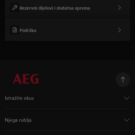
Rezervni dijelovi i dodatna oprema
Podrška
Istražite okus
Taking Taste Further
Taste of Tommorow
Njega rublja
Mastery Range
Indukcijske ploče za kuhanje
AutoDose