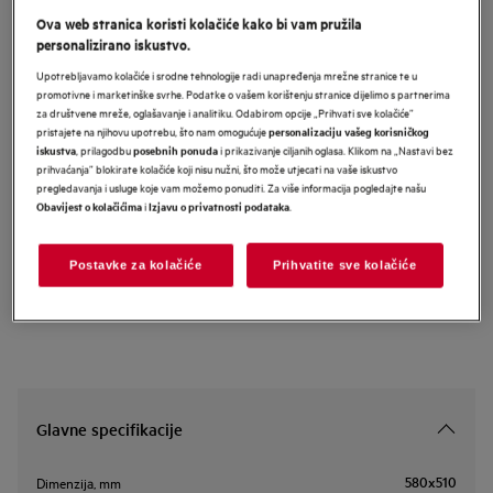
Ova web stranica koristi kolačiće kako bi vam pružila
TO64IC0FIT
AEG 5000 osnovna ugradbena
personalizirano iskustvo.
indukcijska ploča SaphirMatt® SE 60
Upotrebljavamo kolačiće i srodne tehnologije radi unapređenja mrežne stranice te u
promotivne i marketinške svrhe. Podatke o vašem korištenju stranice dijelimo s partnerima
cm
za društvene mreže, oglašavanje i analitiku. Odabirom opcije „Prihvati sve kolačiće”
pristajete na njihovu upotrebu, što nam omogućuje
personalizaciju vašeg korisničkog
, prilagodbu
i prikazivanje ciljanih oglasa. Klikom na „Nastavi bez
iskustva
posebnih ponuda
prihvaćanja” blokirate kolačiće koji nisu nužni, što može utjecati na vaše iskustvo
Informacijski list proizvoda
pregledavanja i usluge koje vam možemo ponuditi. Za više informacija pogledajte našu
i
.
Obavijest o kolačićima
Izjavu o privatnosti podataka
Sigurnosne upute i sigurnosna upozorenja prema EU regulativi
Postavke za kolačiće
Prihvatite sve kolačiće
2023/988 navedeni su u poglavljima 1 i 2 korisničkog priručnika.
Za sigurno korištenje proizvoda pročitajte cijeli korisnički
priručnik.
Glavne specifikacije
580x510
Dimenzija, mm