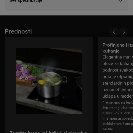
Prednosti
Profinjena i i
kuhanje
Elegantna mat 
ploče za kuhan
podnosi svakod
puta je otporni
standardnih plo
nenametljivim 
uklapa u modern
*Temeljeno na test
švicarskog laborat
60068-2-70. Vidljiv
internom usporedb
staklokeramičkim 
zaštite.
Zagrijte hranu još brže i učinkovitije