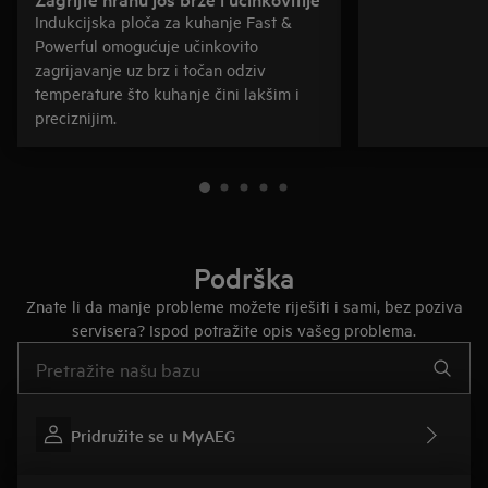
Indukcijska ploča za kuhanje Fast &
Powerful omogućuje učinkovito
zagrijavanje uz brz i točan odziv
temperature što kuhanje čini lakšim i
preciznijim.
Podrška
Znate li da manje probleme možete riješiti i sami, bez poziva
servisera? Ispod potražite opis vašeg problema.
Upišite za pretraživanje članaka podrške
Pridružite se u MyAEG