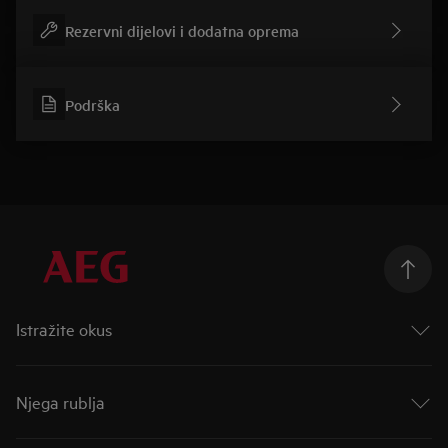
Rezervni dijelovi i dodatna oprema
Podrška
Istražite okus
Taking Taste Further
Taste of Tommorow
Njega rublja
Mastery Range
Indukcijske ploče za kuhanje
AutoDose