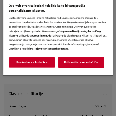
Ova web stranica koristi kolačiće kako bi vam pružila
TO64IB00IB
AEG 6000 Bridge ugradbena
personalizirano iskustvo.
indukcijska ploča 60 cm
Upotrebljavamo kolačiće i srodne tehnologije radi unapređenja mrežne stranice te u
promotivne i marketinške svrhe. Podatke o vašem korištenju stranice dijelimo s partnerima
za društvene mreže, oglašavanje i analitiku. Odabirom opcije „Prihvati sve kolačiće”
pristajete na njihovu upotrebu, što nam omogućuje
personalizaciju vašeg korisničkog
, prilagodbu
i prikazivanje ciljanih oglasa. Klikom na „Nastavi bez
iskustva
posebnih ponuda
Informacijski list proizvoda
prihvaćanja” blokirate kolačiće koji nisu nužni, što može utjecati na vaše iskustvo
pregledavanja i usluge koje vam možemo ponuditi. Za više informacija pogledajte našu
i
.
Obavijest o kolačićima
Izjavu o privatnosti podataka
Sigurnosne upute i sigurnosna upozorenja prema EU regulativi
2023/988 navedeni su u poglavljima 1 i 2 korisničkog priručnika.
Za sigurno korištenje proizvoda pročitajte cijeli korisnički
Postavke za kolačiće
Prihvatite sve kolačiće
priručnik.
Glavne specifikacije
580x510
Dimenzija, mm