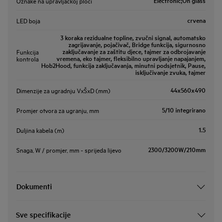
Electronic;On glass
Oznake na upravljačkoj ploči
crvena
LED boja
3 koraka rezidualne topline, zvučni signal, automatsko
zagrijavanje, pojačivač, Bridge funkcija, sigurnosno
zaključavanje za zaštitu djece, tajmer za odbrojavanje
Funkcija
vremena, eko tajmer, fleksibilno upravljanje napajanjem,
kontrola
Hob2Hood, funkcija zaključavanja, minutni podsjetnik, Pause,
isključivanje zvuka, tajmer
44x560x490
Dimenzije za ugradnju VxŠxD (mm)
5/10 integrirano
Promjer otvora za ugranju, mm
1.5
Duljina kabela (m)
2300/3200W/210mm
Snaga, W / promjer, mm - sprijeda lijevo
Dokumenti
Sve specifikacije