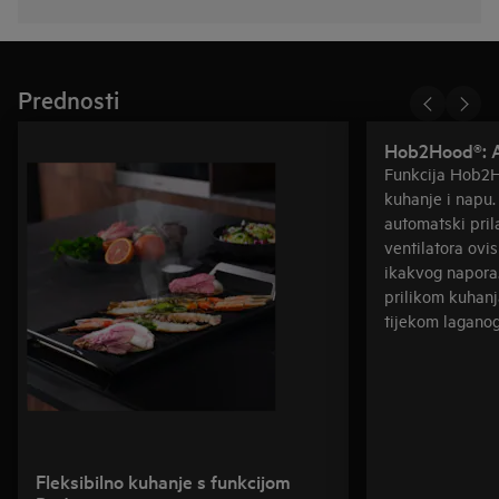
Prednosti
Hob2Hood®: A
Funkcija Hob2H
kuhanje i napu.
automatski pri
ventilatora ovis
ikakvog napora.
prilikom kuhanja
tijekom laganog
Fleksibilno kuhanje s funkcijom