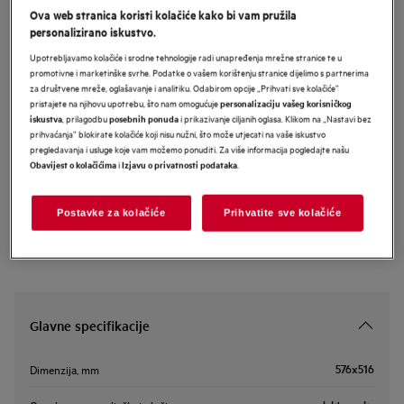
Ova web stranica koristi kolačiće kako bi vam pružila
TN64IA00XB
personalizirano iskustvo.
AEG 5000 osnovna ugradbena
Upotrebljavamo kolačiće i srodne tehnologije radi unapređenja mrežne stranice te u
indukcijska ploča 60 cm
promotivne i marketinške svrhe. Podatke o vašem korištenju stranice dijelimo s partnerima
za društvene mreže, oglašavanje i analitiku. Odabirom opcije „Prihvati sve kolačiće”
pristajete na njihovu upotrebu, što nam omogućuje
personalizaciju vašeg korisničkog
, prilagodbu
i prikazivanje ciljanih oglasa. Klikom na „Nastavi bez
iskustva
posebnih ponuda
Informacijski list proizvoda
prihvaćanja” blokirate kolačiće koji nisu nužni, što može utjecati na vaše iskustvo
pregledavanja i usluge koje vam možemo ponuditi. Za više informacija pogledajte našu
i
.
Obavijest o kolačićima
Izjavu o privatnosti podataka
Sigurnosne upute i sigurnosna upozorenja prema EU regulativi
2023/988 navedeni su u poglavljima 1 i 2 korisničkog priručnika.
Za sigurno korištenje proizvoda pročitajte cijeli korisnički
Postavke za kolačiće
Prihvatite sve kolačiće
priručnik.
Glavne specifikacije
576x516
Dimenzija, mm