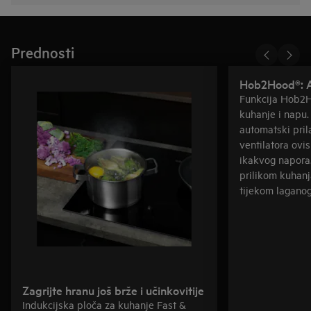
Prednosti
Hob2Hood®: A
Funkcija Hob2H
kuhanje i napu.
automatski pri
ventilatora ovis
ikakvog napora.
prilikom kuhanja
tijekom laganog
Zagrijte hranu još brže i učinkovitije
Indukcijska ploča za kuhanje Fast &