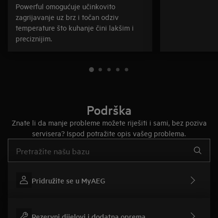
Powerful omogućuje učinkovito
zagrijavanje uz brz i točan odziv
temperature što kuhanje čini lakšim i
preciznijim.
Podrška
Znate li da manje probleme možete riješiti i sami, bez poziva
servisera? Ispod potražite opis vašeg problema.
Upišite za pretraživanje članaka podrške
Pridružite se u MyAEG
Rezervni dijelovi i dodatna oprema