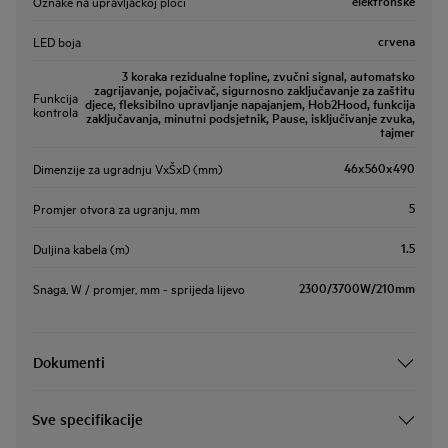
elektronske
Oznake na upravljačkoj ploči
crvena
LED boja
3 koraka rezidualne topline, zvučni signal, automatsko
zagrijavanje, pojačivač, sigurnosno zaključavanje za zaštitu
Funkcija
djece, fleksibilno upravljanje napajanjem, Hob2Hood, funkcija
kontrola
zaključavanja, minutni podsjetnik, Pause, isključivanje zvuka,
tajmer
46x560x490
Dimenzije za ugradnju VxŠxD (mm)
5
Promjer otvora za ugranju, mm
1.5
Duljina kabela (m)
2300/3700W/210mm
Snaga, W / promjer, mm - sprijeda lijevo
Dokumenti
Sve specifikacije