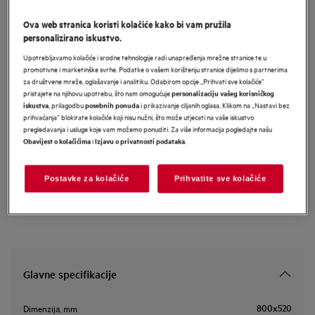
NIK85M00AZ
Ova web stranica koristi kolačiće kako bi vam pružila
AEG 6000 MultipleBridge
personalizirano iskustvo.
ugradbena indukcijska ploča
Upotrebljavamo kolačiće i srodne tehnologije radi unapređenja mrežne stranice te u
SaphirMatt® 80 cm
promotivne i marketinške svrhe. Podatke o vašem korištenju stranice dijelimo s partnerima
za društvene mreže, oglašavanje i analitiku. Odabirom opcije „Prihvati sve kolačiće”
pristajete na njihovu upotrebu, što nam omogućuje
personalizaciju vašeg korisničkog
, prilagodbu
i prikazivanje ciljanih oglasa. Klikom na „Nastavi bez
iskustva
posebnih ponuda
prihvaćanja” blokirate kolačiće koji nisu nužni, što može utjecati na vaše iskustvo
Informacijski list proizvoda
pregledavanja i usluge koje vam možemo ponuditi. Za više informacija pogledajte našu
i
.
Obavijest o kolačićima
Izjavu o privatnosti podataka
Sigurnosne upute i sigurnosna upozorenja prema EU regulativi
2023/988 navedeni su u poglavljima 1 i 2 korisničkog priručnika.
Postavke za kolačiće
Prihvatite sve kolačiće
Za sigurno korištenje proizvoda pročitajte cijeli korisnički
priručnik.
Glavne specifikacije
800x520
Dimenzija, mm