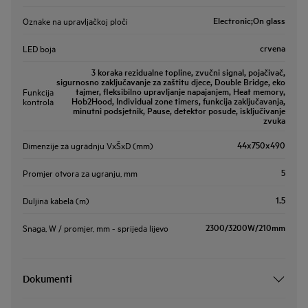
Electronic;On glass
Oznake na upravljačkoj ploči
crvena
LED boja
3 koraka rezidualne topline, zvučni signal, pojačivač,
sigurnosno zaključavanje za zaštitu djece, Double Bridge, eko
tajmer, fleksibilno upravljanje napajanjem, Heat memory,
Funkcija
Hob2Hood, Individual zone timers, funkcija zaključavanja,
kontrola
minutni podsjetnik, Pause, detektor posude, isključivanje
zvuka
44x750x490
Dimenzije za ugradnju VxŠxD (mm)
5
Promjer otvora za ugranju, mm
1.5
Duljina kabela (m)
2300/3200W/210mm
Snaga, W / promjer, mm - sprijeda lijevo
Dokumenti