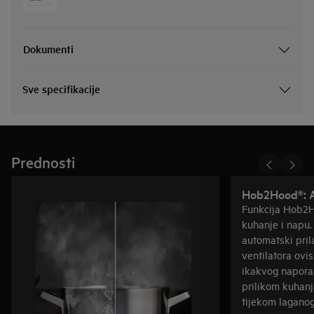
Dokumenti
Sve specifikacije
Prednosti
Hob2Hood®: A
Funkcija Hob2H
kuhanje i napu.
automatski pri
ventilatora ovis
ikakvog napora.
prilikom kuhanja
tijekom laganog