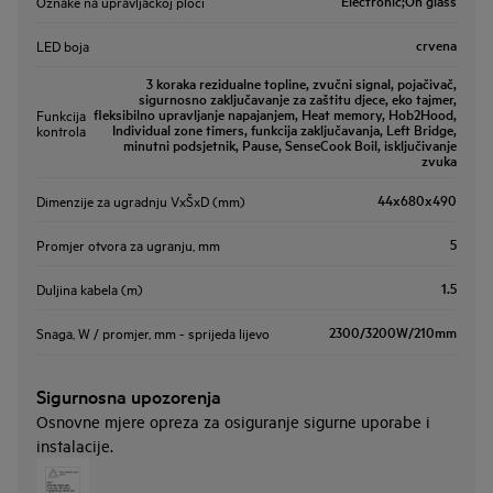
Electronic;On glass
Oznake na upravljačkoj ploči
crvena
LED boja
3 koraka rezidualne topline, zvučni signal, pojačivač,
sigurnosno zaključavanje za zaštitu djece, eko tajmer,
fleksibilno upravljanje napajanjem, Heat memory, Hob2Hood,
Funkcija
Individual zone timers, funkcija zaključavanja, Left Bridge,
kontrola
minutni podsjetnik, Pause, SenseCook Boil, isključivanje
zvuka
44x680x490
Dimenzije za ugradnju VxŠxD (mm)
5
Promjer otvora za ugranju, mm
1.5
Duljina kabela (m)
2300/3200W/210mm
Snaga, W / promjer, mm - sprijeda lijevo
Sigurnosna upozorenja
Osnovne mjere opreza za osiguranje sigurne uporabe i
instalacije.