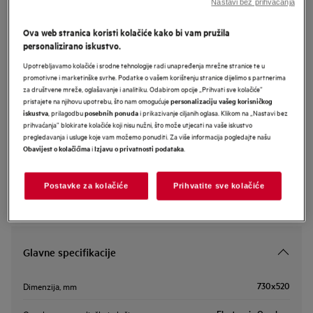
Nastavi bez prihvaćanja
NII74B10AB
AEG 7000 SenseBoil ugradbena
Ova web stranica koristi kolačiće kako bi vam pružila
personalizirano iskustvo.
indukcijska ploča 68 cm
Upotrebljavamo kolačiće i srodne tehnologije radi unapređenja mrežne stranice te u
promotivne i marketinške svrhe. Podatke o vašem korištenju stranice dijelimo s partnerima
za društvene mreže, oglašavanje i analitiku. Odabirom opcije „Prihvati sve kolačiće”
Informacijski list proizvoda
pristajete na njihovu upotrebu, što nam omogućuje
personalizaciju vašeg korisničkog
, prilagodbu
i prikazivanje ciljanih oglasa. Klikom na „Nastavi bez
iskustva
posebnih ponuda
prihvaćanja” blokirate kolačiće koji nisu nužni, što može utjecati na vaše iskustvo
pregledavanja i usluge koje vam možemo ponuditi. Za više informacija pogledajte našu
Sigurnosne upute i sigurnosna upozorenja prema EU regulativi
i
.
Obavijest o kolačićima
Izjavu o privatnosti podataka
2023/988 navedeni su u poglavljima 1 i 2 korisničkog priručnika.
Za sigurno korištenje proizvoda pročitajte cijeli korisnički
priručnik.
Postavke za kolačiće
Prihvatite sve kolačiće
Glavne specifikacije
730x520
Dimenzija, mm