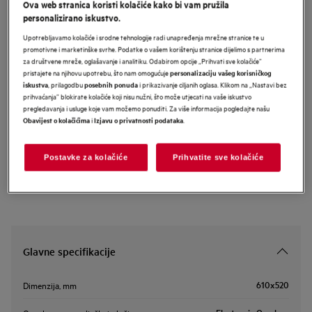
Ova web stranica koristi kolačiće kako bi vam pružila
NII64B30AZ
personalizirano iskustvo.
AEG 8000 SenseBoil+Fry ugradbena
Upotrebljavamo kolačiće i srodne tehnologije radi unapređenja mrežne stranice te u
indukcijska ploča SaphirMatt® 60 cm
promotivne i marketinške svrhe. Podatke o vašem korištenju stranice dijelimo s partnerima
za društvene mreže, oglašavanje i analitiku. Odabirom opcije „Prihvati sve kolačiće”
pristajete na njihovu upotrebu, što nam omogućuje
personalizaciju vašeg korisničkog
, prilagodbu
i prikazivanje ciljanih oglasa. Klikom na „Nastavi bez
iskustva
posebnih ponuda
prihvaćanja” blokirate kolačiće koji nisu nužni, što može utjecati na vaše iskustvo
Informacijski list proizvoda
pregledavanja i usluge koje vam možemo ponuditi. Za više informacija pogledajte našu
i
.
Obavijest o kolačićima
Izjavu o privatnosti podataka
Sigurnosne upute i sigurnosna upozorenja prema EU regulativi
2023/988 navedeni su u poglavljima 1 i 2 korisničkog priručnika.
Postavke za kolačiće
Prihvatite sve kolačiće
Za sigurno korištenje proizvoda pročitajte cijeli korisnički
priručnik.
Glavne specifikacije
610x520
Dimenzija, mm