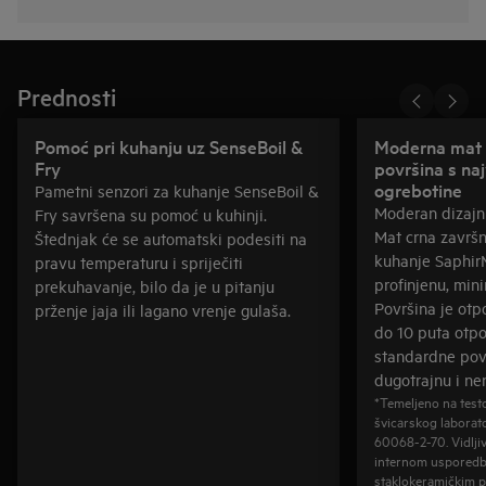
Prednosti
Pomoć pri kuhanju uz SenseBoil &
Moderna mat 
Fry
površina s na
ogrebotine
Pametni senzori za kuhanje SenseBoil &
Moderan dizajn 
Fry savršena su pomoć u kuhinji.
Mat crna završ
Štednjak će se automatski podesiti na
kuhanje SaphirM
pravu temperaturu i spriječiti
profinjenu, mini
prekuhavanje, bilo da je u pitanju
Površina je otpo
prženje jaja ili lagano vrenje gulaša.
do 10 puta otpo
standardne povr
dugotrajnu i ne
*Temeljeno na test
švicarskog laborat
60068-2-70. Vidljiv
internom usporedb
staklokeramičkim 