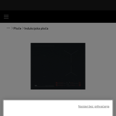
Ploče
Indukcijska ploča
Povećaj
Nastavi bez prihvaćanja