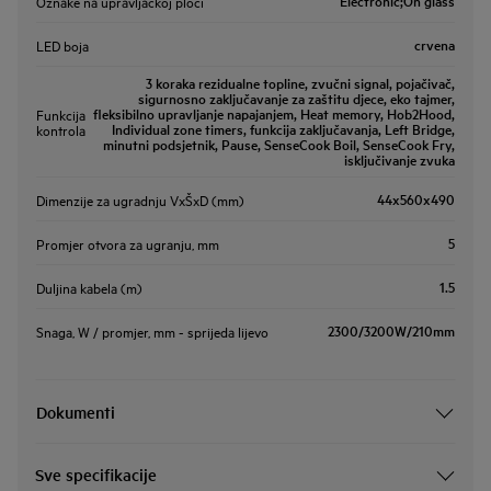
Electronic;On glass
Oznake na upravljačkoj ploči
crvena
LED boja
3 koraka rezidualne topline, zvučni signal, pojačivač,
sigurnosno zaključavanje za zaštitu djece, eko tajmer,
fleksibilno upravljanje napajanjem, Heat memory, Hob2Hood,
Funkcija
Individual zone timers, funkcija zaključavanja, Left Bridge,
kontrola
minutni podsjetnik, Pause, SenseCook Boil, SenseCook Fry,
isključivanje zvuka
44x560x490
Dimenzije za ugradnju VxŠxD (mm)
5
Promjer otvora za ugranju, mm
1.5
Duljina kabela (m)
2300/3200W/210mm
Snaga, W / promjer, mm - sprijeda lijevo
Dokumenti
Sve specifikacije