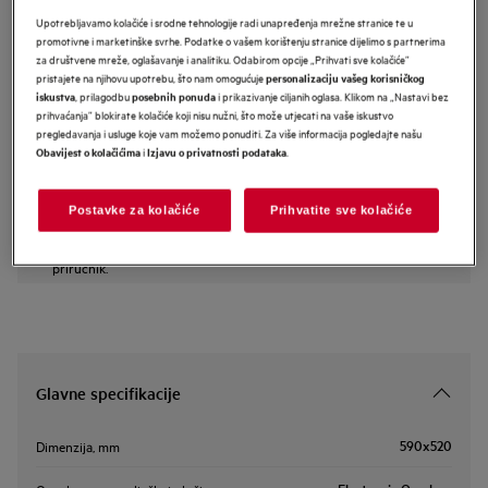
Upotrebljavamo kolačiće i srodne tehnologije radi unapređenja mrežne stranice te u
HK654070FB
promotivne i marketinške svrhe. Podatke o vašem korištenju stranice dijelimo s partnerima
AEG 3000 staklokeramička
za društvene mreže, oglašavanje i analitiku. Odabirom opcije „Prihvati sve kolačiće”
ugradbena ploča 60 cm
pristajete na njihovu upotrebu, što nam omogućuje
personalizaciju vašeg korisničkog
, prilagodbu
i prikazivanje ciljanih oglasa. Klikom na „Nastavi bez
iskustva
posebnih ponuda
prihvaćanja” blokirate kolačiće koji nisu nužni, što može utjecati na vaše iskustvo
pregledavanja i usluge koje vam možemo ponuditi. Za više informacija pogledajte našu
Informacijski list proizvoda
i
.
Obavijest o kolačićima
Izjavu o privatnosti podataka
Postavke za kolačiće
Prihvatite sve kolačiće
Sigurnosne upute i sigurnosna upozorenja prema EU regulativi
2023/988 navedeni su u poglavljima 1 i 2 korisničkog priručnika.
Za sigurno korištenje proizvoda pročitajte cijeli korisnički
priručnik.
Glavne specifikacije
590x520
Dimenzija, mm