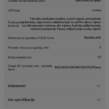
Electronic;On glass
Oznake na upravljačkoj ploči
crvena
LED boja
3 koraka rezidualne topline, zvučni signal, automatsko
zagrijavanje, sigurnosno zaključavanje za zaštitu djece, tajmer
Funkcija
za odbrojavanje vremena, eko tajmer, funkcija zaključavanja,
kontrola
minutni podsjetnik, Pause, isključivanje zvuka, tajmer
38x560x490
Dimenzije za ugradnju VxŠxD (mm)
5
Promjer otvora za ugranju, mm
1.5
Duljina kabela (m)
Snaga, W / promjer, mm - sprijeda
800/1600/2300W/120/175/210mm
lijevo
Dokumenti
Sve specifikacije