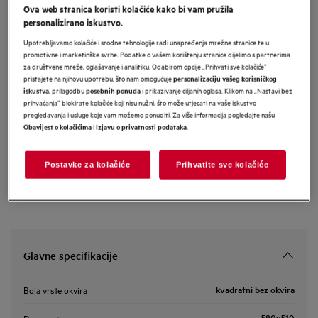
Ova web stranica koristi kolačiće kako bi vam pružila
NCT64B00CB
personalizirano iskustvo.
AEG Extractor Hob 60 cm
Upotrebljavamo kolačiće i srodne tehnologije radi unapređenja mrežne stranice te u
promotivne i marketinške svrhe. Podatke o vašem korištenju stranice dijelimo s partnerima
za društvene mreže, oglašavanje i analitiku. Odabirom opcije „Prihvati sve kolačiće”
pristajete na njihovu upotrebu, što nam omogućuje
personalizaciju vašeg korisničkog
, prilagodbu
i prikazivanje ciljanih oglasa. Klikom na „Nastavi bez
iskustva
posebnih ponuda
Informacijski list proizvoda
prihvaćanja” blokirate kolačiće koji nisu nužni, što može utjecati na vaše iskustvo
pregledavanja i usluge koje vam možemo ponuditi. Za više informacija pogledajte našu
i
.
Obavijest o kolačićima
Izjavu o privatnosti podataka
Sigurnosne upute i sigurnosna upozorenja prema EU regulativi
2023/988 navedeni su u poglavljima 1 i 2 korisničkog priručnika.
Za sigurno korištenje proizvoda pročitajte cijeli korisnički
Postavke za kolačiće
Prihvatite sve kolačiće
priručnik.
Glavne specifikacije
kvadratni bez okvira
Boja vrste okvira
580x510
Dimenzija, mm