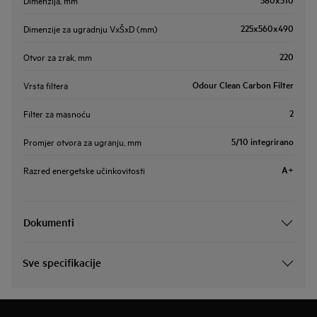
225x560x490
Dimenzije za ugradnju VxŠxD (mm)
220
Otvor za zrak, mm
Odour Clean Carbon Filter
Vrsta filtera
2
Filter za masnoću
5/10 integrirano
Promjer otvora za ugranju, mm
A+
Razred energetske učinkovitosti
Dokumenti
Sve specifikacije