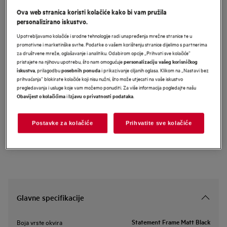
Ova web stranica koristi kolačiće kako bi vam pružila
NCP84C01AZ
AEG 6000 Bridge ugradbena
personalizirano iskustvo.
indukcijska ploča s integriranom
Upotrebljavamo kolačiće i srodne tehnologije radi unapređenja mrežne stranice te u
promotivne i marketinške svrhe. Podatke o vašem korištenju stranice dijelimo s partnerima
napom 83 cm
za društvene mreže, oglašavanje i analitiku. Odabirom opcije „Prihvati sve kolačiće”
pristajete na njihovu upotrebu, što nam omogućuje
personalizaciju vašeg korisničkog
, prilagodbu
i prikazivanje ciljanih oglasa. Klikom na „Nastavi bez
iskustva
posebnih ponuda
prihvaćanja” blokirate kolačiće koji nisu nužni, što može utjecati na vaše iskustvo
Informacijski list proizvoda
pregledavanja i usluge koje vam možemo ponuditi. Za više informacija pogledajte našu
i
.
Obavijest o kolačićima
Izjavu o privatnosti podataka
Sigurnosne upute i sigurnosna upozorenja prema EU regulativi
Postavke za kolačiće
Prihvatite sve kolačiće
2023/988 navedeni su u poglavljima 1 i 2 korisničkog priručnika.
Za sigurno korištenje proizvoda pročitajte cijeli korisnički
priručnik.
Glavne specifikacije
Statement Frame Matt Black
Boja vrste okvira