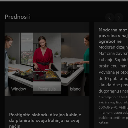
Prednosti
Moderna mat 
površina s na
ogrebotine
Moderan dizajn 
Mat crna završ
kuhanje SaphirM
profinjenu, mini
Površina je otpo
do 10 puta otpo
standardne povr
dugotrajnu i ne
*Temeljeno na test
švicarskog laborat
60068-2-70. Vidljiv
internom usporedb
Postignite slobodu dizajna kuhinje
staklokeramičkim 
da planirate svoju kuhinju na svoj
zaštite.
način