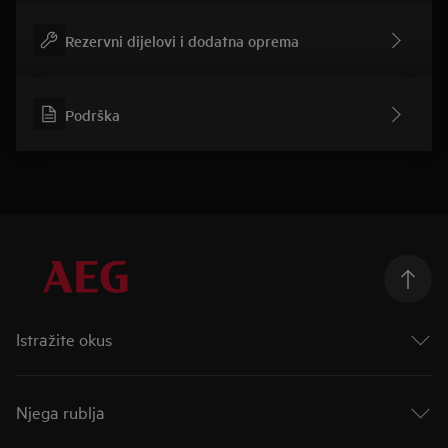
Rezervni dijelovi i dodatna oprema
Podrška
Istražite okus
Taking Taste Further
Taste of Tommorow
Njega rublja
Mastery Range
Indukcijske ploče za kuhanje