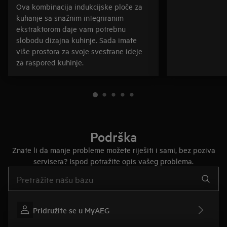
Ova kombinacija indukcijske ploče za
kuhanje sa snažnim integriranim
ekstraktorom daje vam potrebnu
slobodu dizajna kuhinje. Sada imate
više prostora za svoje svestrane ideje
za raspored kuhinje.
Podrška
Znate li da manje probleme možete riješiti i sami, bez poziva
servisera? Ispod potražite opis vašeg problema.
Upišite za pretraživanje članaka podrške
Pridružite se u MyAEG