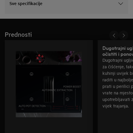
Sve specifikacije
Prednosti
Dugotrajni ugl
očistiti i pon
Dugotrajni uglji
za čišćenje, tak
kuhinji uvijek b
raditi u najbolj
prati u perilic
vrate na mjest
upotrebljavati 
vijek trajanja.