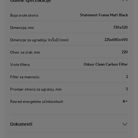
Statement Frame Matt Black
Boja vrste okvira
730x520
Dimenzija, mm
225x680x490
Dimenzije za ugradnju VxŠxD (mm)
220
Otvor za zrak, mm
Odour Clean Carbon Filter
Vrsta filtera
2
Filter za masnoću
5
Promjer otvora za ugranju, mm
A+
Razred energetske učinkovitosti
Dokumenti