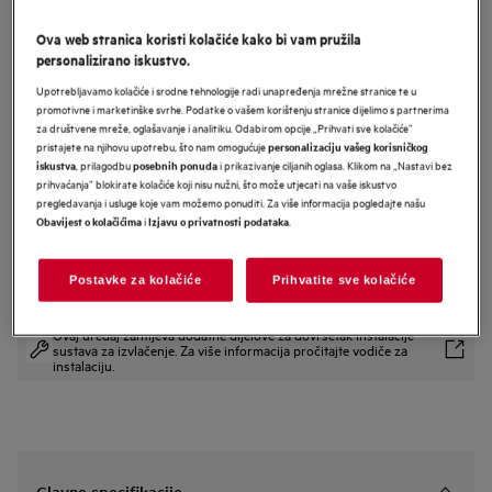
NCH74B01AB
Ova web stranica koristi kolačiće kako bi vam pružila
AEG 6000 Bridge ugradbena
personalizirano iskustvo.
indukcijska ploča s integriranom
Upotrebljavamo kolačiće i srodne tehnologije radi unapređenja mrežne stranice te u
napom 70 cm
promotivne i marketinške svrhe. Podatke o vašem korištenju stranice dijelimo s partnerima
za društvene mreže, oglašavanje i analitiku. Odabirom opcije „Prihvati sve kolačiće”
pristajete na njihovu upotrebu, što nam omogućuje
personalizaciju vašeg korisničkog
, prilagodbu
i prikazivanje ciljanih oglasa. Klikom na „Nastavi bez
iskustva
posebnih ponuda
prihvaćanja” blokirate kolačiće koji nisu nužni, što može utjecati na vaše iskustvo
Informacijski list proizvoda
pregledavanja i usluge koje vam možemo ponuditi. Za više informacija pogledajte našu
i
.
Obavijest o kolačićima
Izjavu o privatnosti podataka
Sigurnosne upute i sigurnosna upozorenja prema EU regulativi
2023/988 navedeni su u poglavljima 1 i 2 korisničkog priručnika.
Postavke za kolačiće
Prihvatite sve kolačiće
Za sigurno korištenje proizvoda pročitajte cijeli korisnički
priručnik.
Ovaj uređaj zahtijeva dodatne dijelove za dovršetak instalacije
sustava za izvlačenje. Za više informacija pročitajte vodiče za
instalaciju.
Glavne specifikacije