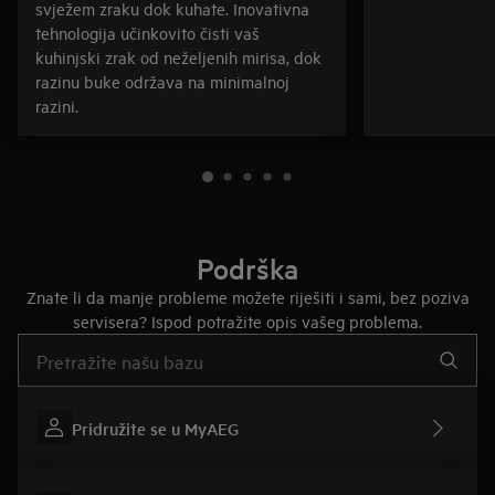
svježem zraku dok kuhate. Inovativna
tehnologija učinkovito čisti vaš
kuhinjski zrak od neželjenih mirisa, dok
razinu buke održava na minimalnoj
razini.
Podrška
Znate li da manje probleme možete riješiti i sami, bez poziva
servisera? Ispod potražite opis vašeg problema.
Upišite za pretraživanje članaka podrške
Pridružite se u MyAEG