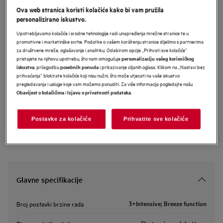
Ova web stranica koristi kolačiće kako bi vam pružila
NDC7791SB
personalizirano iskustvo.
AEG 7000 Ceiling kuhinjska napa
Upotrebljavamo kolačiće i srodne tehnologije radi unapređenja mrežne stranice te u
širine 90 cm
promotivne i marketinške svrhe. Podatke o vašem korištenju stranice dijelimo s partnerima
za društvene mreže, oglašavanje i analitiku. Odabirom opcije „Prihvati sve kolačiće”
pristajete na njihovu upotrebu, što nam omogućuje
personalizaciju vašeg korisničkog
, prilagodbu
i prikazivanje ciljanih oglasa. Klikom na „Nastavi bez
iskustva
posebnih ponuda
Informacijski list proizvoda
prihvaćanja” blokirate kolačiće koji nisu nužni, što može utjecati na vaše iskustvo
pregledavanja i usluge koje vam možemo ponuditi. Za više informacija pogledajte našu
i
.
Obavijest o kolačićima
Izjavu o privatnosti podataka
Sigurnosne upute i sigurnosna upozorenja prema EU regulativi
2023/988 navedeni su u poglavljima 1 i 2 korisničkog priručnika.
Za sigurno korištenje proizvoda pročitajte cijeli korisnički
Postavke za kolačiće
Prihvatite sve kolačiće
priručnik.
Glavne specifikacije
3+Intensive; Breeze function
Broj postavki brzine rada