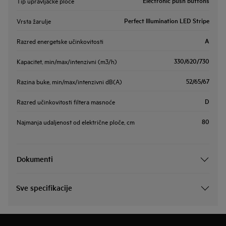
Electronic push buttons
Tip upravljačke ploče
Perfect Illumination LED Stripe
Vrsta žarulje
A
Razred energetske učinkovitosti
330/620/730
Kapacitet, min/max/intenzivni (m3/h)
52/65/67
Razina buke, min/max/intenzivni dB(A)
D
Razred učinkovitosti filtera masnoće
80
Najmanja udaljenost od električne ploče, cm
Dokumenti
Sve specifikacije