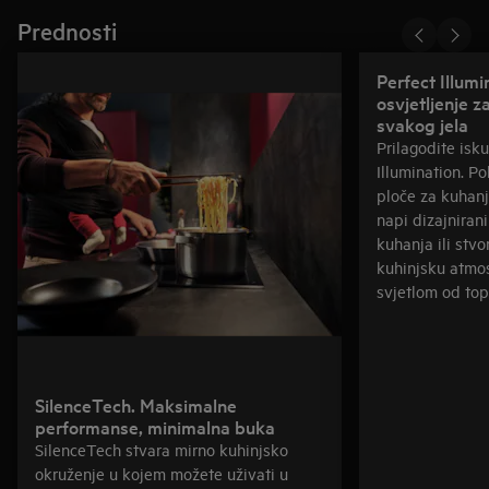
Prednosti
Perfect Illumi
osvjetljenje z
svakog jela
Prilagodite isk
Illumination. Po
ploče za kuhanj
napi dizajniran
kuhanja ili stvo
kuhinjsku atmo
svjetlom od topl
SilenceTech. Maksimalne
performanse, minimalna buka
SilenceTech stvara mirno kuhinjsko
okruženje u kojem možete uživati u