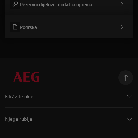
Rezervni dijelovi i dodatna oprema
Podrška
Istražite okus
Taking Taste Further
Taste of Tommorow
Njega rublja
Mastery Range
Indukcijske ploče za kuhanje
AutoDose
Indukcijske ploče s ugrađenom napom