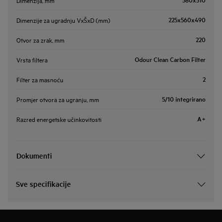
225x560x490
Dimenzije za ugradnju VxŠxD (mm)
220
Otvor za zrak, mm
Odour Clean Carbon Filter
Vrsta filtera
2
Filter za masnoću
5/10 integrirano
Promjer otvora za ugranju, mm
A+
Razred energetske učinkovitosti
Dokumenti
Sve specifikacije