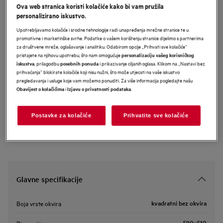
Ova web stranica koristi kolačiće kako bi vam pružila
NCT64B00CB
personalizirano iskustvo.
AEG Extractor Hob 60 cm
Upotrebljavamo kolačiće i srodne tehnologije radi unapređenja mrežne stranice te u
promotivne i marketinške svrhe. Podatke o vašem korištenju stranice dijelimo s partnerima
za društvene mreže, oglašavanje i analitiku. Odabirom opcije „Prihvati sve kolačiće”
pristajete na njihovu upotrebu, što nam omogućuje
personalizaciju vašeg korisničkog
, prilagodbu
i prikazivanje ciljanih oglasa. Klikom na „Nastavi bez
iskustva
posebnih ponuda
Informacijski list proizvoda
prihvaćanja” blokirate kolačiće koji nisu nužni, što može utjecati na vaše iskustvo
pregledavanja i usluge koje vam možemo ponuditi. Za više informacija pogledajte našu
i
.
Obavijest o kolačićima
Izjavu o privatnosti podataka
Sigurnosne upute i sigurnosna upozorenja prema EU regulativi
2023/988 navedeni su u poglavljima 1 i 2 korisničkog priručnika.
Za sigurno korištenje proizvoda pročitajte cijeli korisnički
Postavke za kolačiće
Prihvatite sve kolačiće
priručnik.
Glavne specifikacije
kvadratni bez okvira
Boja vrste okvira
580x510
Dimenzija, mm