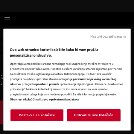
Kuhinjske nape
Black cooker hood
Nastavi bez prihvaćanja
0
Ova web stranica koristi kolačiće kako bi vam pružila
undefined
personalizirano iskustvo.
Upotrebljavamo kolačiće i srodne tehnologije radi unapređenja mrežne stranice te u
promotivne i marketinške svrhe. Podatke o vašem korištenju stranice dijelimo s partnerima
za društvene mreže, oglašavanje i analitiku. Odabirom opcije „Prihvati sve kolačiće”
pristajete na njihovu upotrebu, što nam omogućuje
personalizaciju vašeg korisničkog
, prilagodbu
i prikazivanje ciljanih oglasa. Klikom na „Nastavi bez
iskustva
posebnih ponuda
prihvaćanja” blokirate kolačiće koji nisu nužni, što može utjecati na vaše iskustvo
pregledavanja i usluge koje vam možemo ponuditi. Za više informacija pogledajte našu
/
3
i
.
Obavijest o kolačićima
Izjavu o privatnosti podataka
Postavke za kolačiće
Prihvatite sve kolačiće