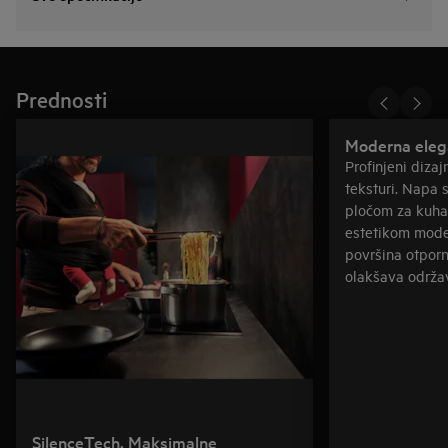
Prednosti
Moderna elega
Profinjeni dizaj
teksturi. Napa 
pločom za kuha
estetikom mode
površina otporn
olakšava održa
SilenceTech. Maksimalne