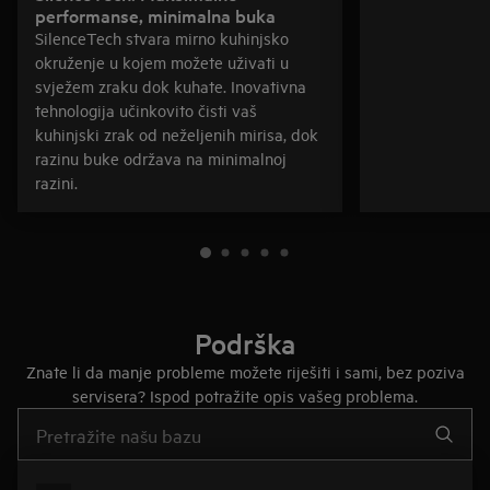
performanse, minimalna buka
SilenceTech stvara mirno kuhinjsko
okruženje u kojem možete uživati u
svježem zraku dok kuhate. Inovativna
tehnologija učinkovito čisti vaš
kuhinjski zrak od neželjenih mirisa, dok
razinu buke održava na minimalnoj
razini.
Podrška
Znate li da manje probleme možete riješiti i sami, bez poziva
servisera? Ispod potražite opis vašeg problema.
Upišite za pretraživanje članaka podrške