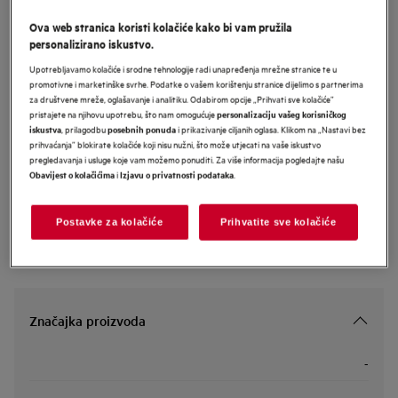
GV77D91SZ
Ova web stranica koristi kolačiće kako bi vam pružila
AEG 7000 kaminska kuhinjska napa
personalizirano iskustvo.
širine 90 cm
Upotrebljavamo kolačiće i srodne tehnologije radi unapređenja mrežne stranice te u
promotivne i marketinške svrhe. Podatke o vašem korištenju stranice dijelimo s partnerima
za društvene mreže, oglašavanje i analitiku. Odabirom opcije „Prihvati sve kolačiće”
pristajete na njihovu upotrebu, što nam omogućuje
personalizaciju vašeg korisničkog
Informacijski list proizvoda
, prilagodbu
i prikazivanje ciljanih oglasa. Klikom na „Nastavi bez
iskustva
posebnih ponuda
prihvaćanja” blokirate kolačiće koji nisu nužni, što može utjecati na vaše iskustvo
pregledavanja i usluge koje vam možemo ponuditi. Za više informacija pogledajte našu
i
.
Obavijest o kolačićima
Izjavu o privatnosti podataka
Sigurnosne upute i sigurnosna upozorenja prema EU regulativi
2023/988 navedeni su u poglavljima 1 i 2 korisničkog priručnika.
Za sigurno korištenje proizvoda pročitajte cijeli korisnički
priručnik.
Postavke za kolačiće
Prihvatite sve kolačiće
Značajka proizvoda
-