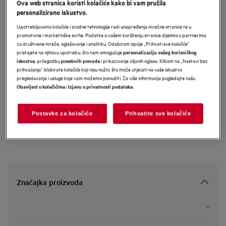
Ova web stranica koristi kolačiće kako bi vam pružila
GI87D91CB
personalizirano iskustvo.
AEG 8000 Island Hood kuhinjska
Upotrebljavamo kolačiće i srodne tehnologije radi unapređenja mrežne stranice te u
napa širine 90 cm
promotivne i marketinške svrhe. Podatke o vašem korištenju stranice dijelimo s partnerima
za društvene mreže, oglašavanje i analitiku. Odabirom opcije „Prihvati sve kolačiće”
pristajete na njihovu upotrebu, što nam omogućuje
personalizaciju vašeg korisničkog
, prilagodbu
i prikazivanje ciljanih oglasa. Klikom na „Nastavi bez
iskustva
posebnih ponuda
prihvaćanja” blokirate kolačiće koji nisu nužni, što može utjecati na vaše iskustvo
Informacijski list proizvoda
pregledavanja i usluge koje vam možemo ponuditi. Za više informacija pogledajte našu
i
.
Obavijest o kolačićima
Izjavu o privatnosti podataka
Sigurnosne upute i sigurnosna upozorenja prema EU regulativi
2023/988 navedeni su u poglavljima 1 i 2 korisničkog priručnika.
Postavke za kolačiće
Prihvatite sve kolačiće
Za sigurno korištenje proizvoda pročitajte cijeli korisnički
priručnik.
Značajka proizvoda
-