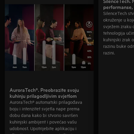
SilenceTech.
performanse,
SilenceTech stv
okruženje u koj
svježem zraku 
tehnologija učin
kuhinjski zrak 
razinu buke od
razini.
AuroraTech®. Preobrazite svoju
kuhinju prilagodljivim svjetlom
AuroraTech® automatski prilagođava
boju i intenzitet svjetla nape prema
dobu dana kako bi stvorio savršen
kuhinjski ambijent i povećao vašu
udobnost. Upotrijebite aplikaciju i