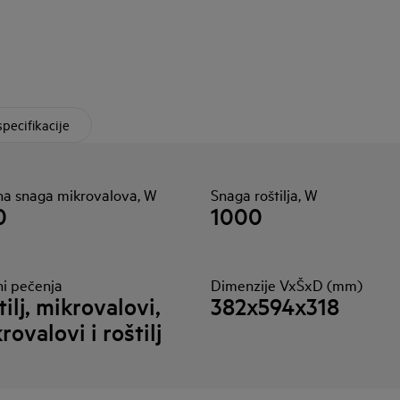
specifikacije
zna snaga mikrovalova, W
Snaga roštilja, W
0
1000
ni pečenja
Dimenzije VxŠxD (mm)
tilj, mikrovalovi,
382x594x318
rovalovi i roštilj