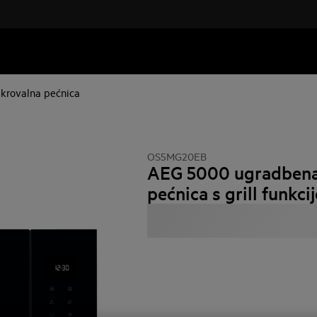
krovalna pećnica
OS5MG20EB
AEG 5000 ugradbena
pećnica s grill funkci