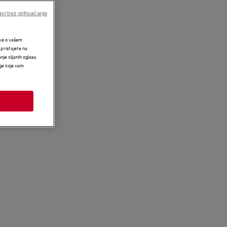
vi bez prihvaćanja
tke o vašem
 pristajete na
nje ciljanih oglasa.
uge koje vam