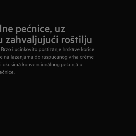
lne pećnice, uz
 zahvaljujući roštilju
 Brzo i učinkovito postizanje hrskave korice
ice na lazanjama do raspucanog vrha crème
a i okusima konvencionalnog pečenja u
ećnice.