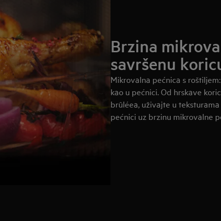
Brzina mikrova
savršenu koricu
Mikrovalna pećnica s roštiljem:
kao u pećnici. Od hrskave kor
brûléea, uživajte u teksturam
pećnici uz brzinu mikrovalne p