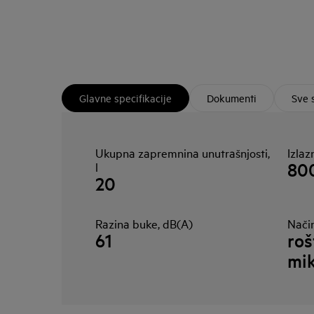
Glavne specifikacije
Dokumenti
Sve 
Ukupna zapremnina unutrašnjosti,
Izla
80
l
20
Razina buke, dB(A)
Nači
61
roš
mik