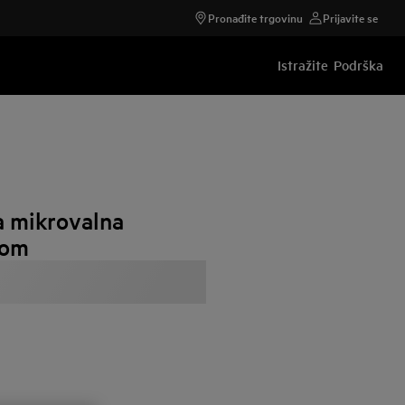
Pronađite trgovinu
Prijavite se
Istražite
Podrška
 mikrovalna
jom