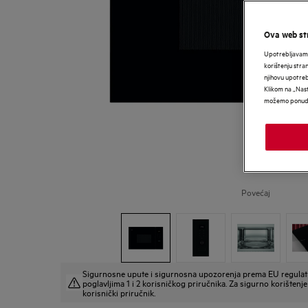
Ova web str
Upotrebljavamo
korištenju stra
njihovu upotre
Klikom na „Nast
možemo ponudit
Povećaj
Sigurnosne upute i sigurnosna upozorenja prema EU regulat
poglavljima 1 i 2 korisničkog priručnika. Za sigurno korištenje 
korisnički priručnik.