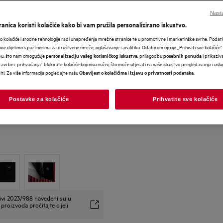
Nasta
anica koristi kolačiće kako bi vam pružila personalizirano iskustvo.
 kolačiće i srodne tehnologije radi unapređenja mrežne stranice te u promotivne i marketinške svrhe. Poda
nice dijelimo s partnerima za društvene mreže, oglašavanje i analitiku. Odabirom opcije „Prihvati sve kolačiće”
bu, što nam omogućuje
, prilagodbu
i prikaziva
personalizaciju vašeg korisničkog iskustva
posebnih ponuda
avi bez prihvaćanja” blokirate kolačiće koji nisu nužni, što može utjecati na vaše iskustvo pregledavanja i usl
i. Za više informacija pogledajte našu
i
.
Obavijest o kolačićima
Izjavu o privatnosti podataka
Postavke za kolačiće
Prihvatite sve kolačiće
ivi 2023/988 navedeni su u
proizvoda pročitajte cijeli