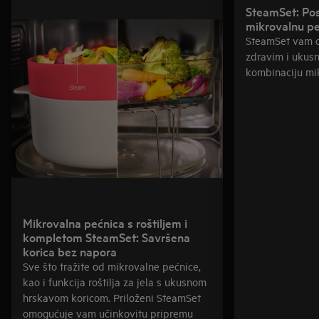
SteamSet: Pos
mikrovalnu p
SteamSet vam o
zdravim i ukusn
kombinaciju mik
Mikrovalna pećnica s roštiljem i
kompletom SteamSet: Savršena
korica bez napora
Sve što tražite od mikrovalne pećnice,
kao i funkcija roštilja za jela s ukusnom
hrskavom koricom. Priloženi SteamSet
omogućuje vam učinkovitu pripremu