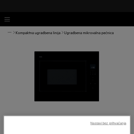
Kompaktna ugradbena linija
Ugradbena mikrovalna pećnica
Povećaj
Nastavi bez prihvaćanja