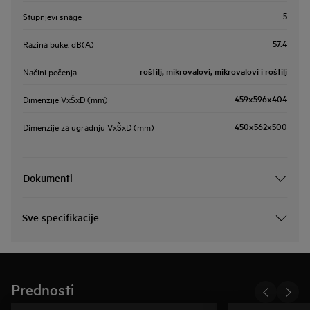
5
Stupnjevi snage
57.4
Razina buke, dB(A)
roštilj, mikrovalovi, mikrovalovi i roštilj
Načini pečenja
459x596x404
Dimenzije VxŠxD (mm)
450x562x500
Dimenzije za ugradnju VxŠxD (mm)
Dokumenti
Sve specifikacije
Prednosti