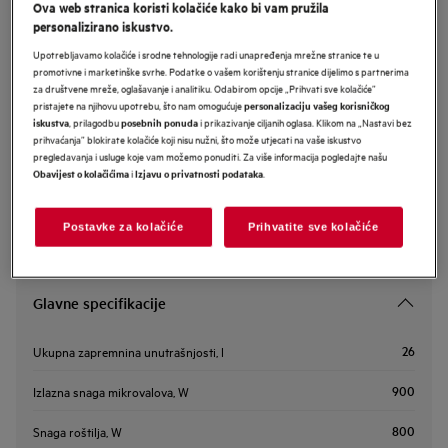
Ova web stranica koristi kolačiće kako bi vam pružila
NMB6G261UB
personalizirano iskustvo.
AEG 6000 ugradbena mikrovalna
Upotrebljavamo kolačiće i srodne tehnologije radi unapređenja mrežne stranice te u
pećnica s grill funkcijom
promotivne i marketinške svrhe. Podatke o vašem korištenju stranice dijelimo s partnerima
za društvene mreže, oglašavanje i analitiku. Odabirom opcije „Prihvati sve kolačiće”
pristajete na njihovu upotrebu, što nam omogućuje
personalizaciju vašeg korisničkog
, prilagodbu
i prikazivanje ciljanih oglasa. Klikom na „Nastavi bez
iskustva
posebnih ponuda
prihvaćanja” blokirate kolačiće koji nisu nužni, što može utjecati na vaše iskustvo
Sigurnosne upute i sigurnosna upozorenja prema EU regulativi
pregledavanja i usluge koje vam možemo ponuditi. Za više informacija pogledajte našu
2023/988 navedeni su u poglavljima 1 i 2 korisničkog priručnika.
Za sigurno korištenje proizvoda pročitajte cijeli korisnički
i
.
Obavijest o kolačićima
Izjavu o privatnosti podataka
priručnik.
Postavke za kolačiće
Prihvatite sve kolačiće
Glavne specifikacije
26
Ukupna zapremnina unutrašnjosti, l
900
Izlazna snaga mikrovalova, W
800
Snaga roštilja, W