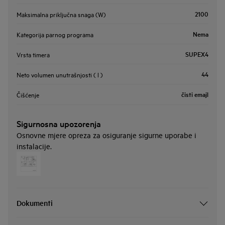
2100
Maksimalna priključna snaga (W)
Nema
Kategorija parnog programa
SUPEX4
Vrsta timera
44
Neto volumen unutrašnjosti ( l )
čisti emajl
Čišćenje
Sigurnosna upozorenja
Osnovne mjere opreza za osiguranje sigurne uporabe i
instalacije.
Dokumenti