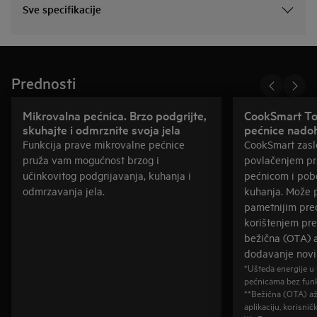
Sve specifikacije
Prednosti
Mikrovalna pećnica. Brzo podgrijte,
CookSmart Tou
skuhajte i odmrznite svoja jela
pećnice nado
Funkcija prave mikrovalne pećnice
CookSmart zasl
pruža vam mogućnost brzog i
povlačenjem pr
učinkovitog podgrijavanja, kuhanja i
pećnicom i pobo
odmrzavanja jela.
kuhanja. Može p
pametnijim pre
korištenjem pre
bežična (OTA) 
dodavanje novih
*Ušteda energije u
pećnicama bez fun
**Bežična (OTA) až
aplikaciju, korisnič