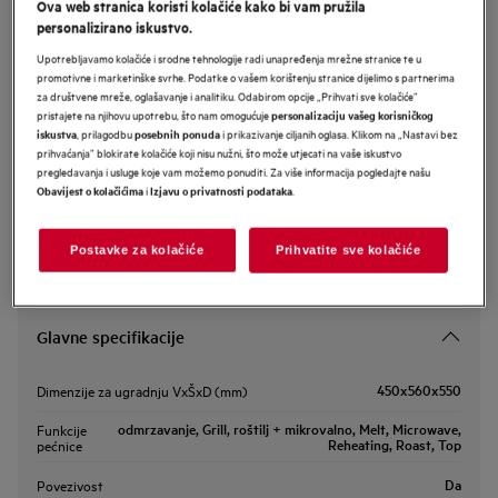
Ova web stranica koristi kolačiće kako bi vam pružila
NKM7N721B
personalizirano iskustvo.
AEG 7000 MealAssist Microwave
Upotrebljavamo kolačiće i srodne tehnologije radi unapređenja mrežne stranice te u
ugradbena pećnica
promotivne i marketinške svrhe. Podatke o vašem korištenju stranice dijelimo s partnerima
za društvene mreže, oglašavanje i analitiku. Odabirom opcije „Prihvati sve kolačiće”
pristajete na njihovu upotrebu, što nam omogućuje
personalizaciju vašeg korisničkog
, prilagodbu
i prikazivanje ciljanih oglasa. Klikom na „Nastavi bez
iskustva
posebnih ponuda
prihvaćanja” blokirate kolačiće koji nisu nužni, što može utjecati na vaše iskustvo
Sigurnosne upute i sigurnosna upozorenja prema EU regulativi
pregledavanja i usluge koje vam možemo ponuditi. Za više informacija pogledajte našu
2023/988 navedeni su u poglavljima 1 i 2 korisničkog priručnika.
i
.
Obavijest o kolačićima
Izjavu o privatnosti podataka
Za sigurno korištenje proizvoda pročitajte cijeli korisnički
priručnik.
Postavke za kolačiće
Prihvatite sve kolačiće
Glavne specifikacije
450x560x550
Dimenzije za ugradnju VxŠxD (mm)
odmrzavanje, Grill, roštilj + mikrovalno, Melt, Microwave,
Funkcije
Reheating, Roast, Top
pećnice
Da
Povezivost