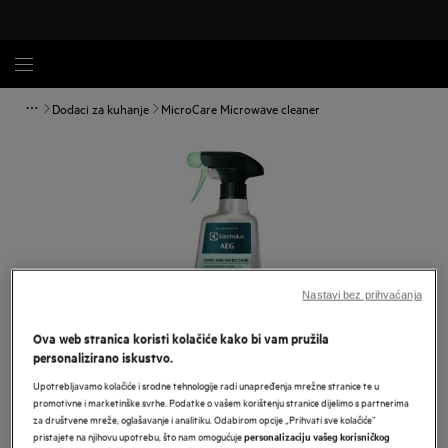
Dodaci za kuhanje
MicroCare Microwave cleaner
Nastavi bez prihvaćanja
Ova web stranica koristi kolačiće kako bi vam pružila
personalizirano iskustvo.
Upotrebljavamo kolačiće i srodne tehnologije radi unapređenja mrežne stranice te u
Povećaj
promotivne i marketinške svrhe. Podatke o vašem korištenju stranice dijelimo s partnerima
za društvene mreže, oglašavanje i analitiku. Odabirom opcije „Prihvati sve kolačiće”
pristajete na njihovu upotrebu, što nam omogućuje
personalizaciju vašeg korisničkog