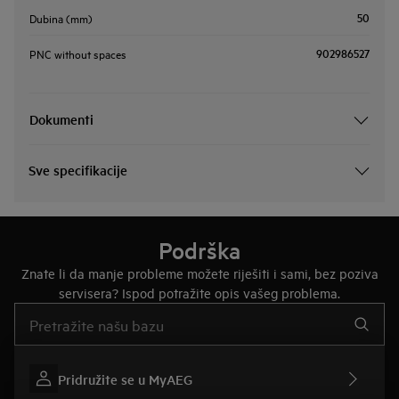
50
Dubina (mm)
902986527
PNC without spaces
Dokumenti
Sve specifikacije
Podrška
Znate li da manje probleme možete riješiti i sami, bez poziva
servisera? Ispod potražite opis vašeg problema.
Upišite za pretraživanje članaka podrške
Pridružite se u MyAEG