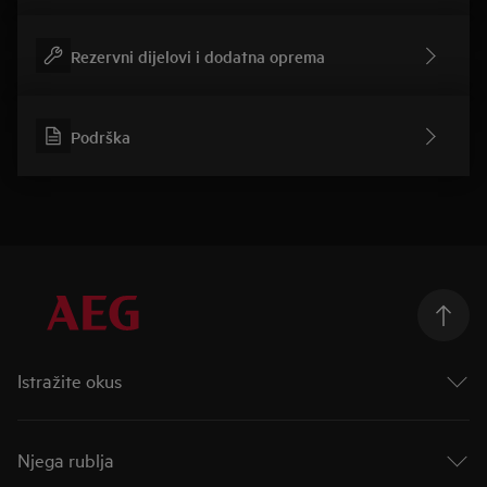
Rezervni dijelovi i dodatna oprema
Podrška
Istražite okus
Taking Taste Further
Taste of Tommorow
Njega rublja
Mastery Range