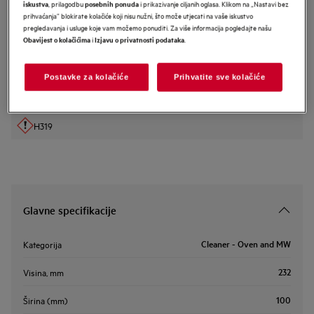
, prilagodbu
i prikazivanje ciljanih oglasa. Klikom na „Nastavi bez
iskustva
posebnih ponuda
M3OCS301
prihvaćanja” blokirate kolačiće koji nisu nužni, što može utjecati na vaše iskustvo
Sredstvo za čišćenje pećnica i
pregledavanja i usluge koje vam možemo ponuditi. Za više informacija pogledajte našu
i
.
Obavijest o kolačićima
Izjavu o privatnosti podataka
mikrovalnih (preporučeno od
Electrolux, AEG, Zanussi)
Postavke za kolačiće
Prihvatite sve kolačiće
H319
Glavne specifikacije
Cleaner - Oven and MW
Kategorija
232
Visina, mm
100
Širina (mm)