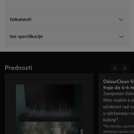
Dokumenti
Sve specifikacije
Prednosti
OdourClean Sta
traje do 4-6 m
Zamjenom Odour
filter svakih 4-
učinkovit rad 
u održavanju sv
kuhinji*.
*Na temelju upotre
detaljnije upute u 