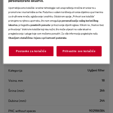
personalizirano iskustvo.
MCFB58ST
Upotrebljavamo kolačiće i srodne tehnologije radi unapređenja mrežne stranice te u
OdourClean Standard ugljeni filter
promotivne i marketinške svrhe. Podatke o vašem korištenju stranice dijelimo s partnerima
za društvene mreže, oglašavanje i analitiku. Odabirom opcije „Prihvati sve kolačiće”
pristajete na njihovu upotrebu, što nam omogućuje
personalizaciju vašeg korisničkog
, prilagodbu
i prikazivanje ciljanih oglasa. Klikom na „Nastavi bez
iskustva
posebnih ponuda
prihvaćanja” blokirate kolačiće koji nisu nužni, što može utjecati na vaše iskustvo
pregledavanja i usluge koje vam možemo ponuditi. Za više informacija pogledajte našu
i
.
Obavijest o kolačićima
Izjavu o privatnosti podataka
Postavke za kolačiće
Prihvatite sve kolačiće
Glavne specifikacije
Ugljeni filter
Kategorija
18
Visina, mm
266
Širina (mm)
244
Dubina (mm)
902986584
PNC without spaces