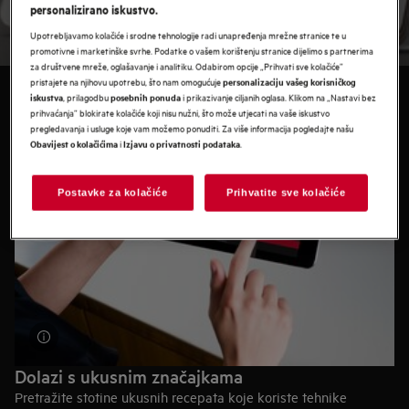
mnogo toga.
Preuzmite na Google Play™
personalizirano iskustvo.
Upotrebljavamo kolačiće i srodne tehnologije radi unapređenja mrežne stranice te u
promotivne i marketinške svrhe. Podatke o vašem korištenju stranice dijelimo s partnerima
za društvene mreže, oglašavanje i analitiku. Odabirom opcije „Prihvati sve kolačiće”
pristajete na njihovu upotrebu, što nam omogućuje
personalizaciju vašeg korisničkog
, prilagodbu
i prikazivanje ciljanih oglasa. Klikom na „Nastavi bez
iskustva
posebnih ponuda
prihvaćanja” blokirate kolačiće koji nisu nužni, što može utjecati na vaše iskustvo
pregledavanja i usluge koje vam možemo ponuditi. Za više informacija pogledajte našu
i
.
Obavijest o kolačićima
Izjavu o privatnosti podataka
Postavke za kolačiće
Prihvatite sve kolačiće
Dolazi s ukusnim značajkama
Pretražite stotine ukusnih recepata koje koriste tehnike