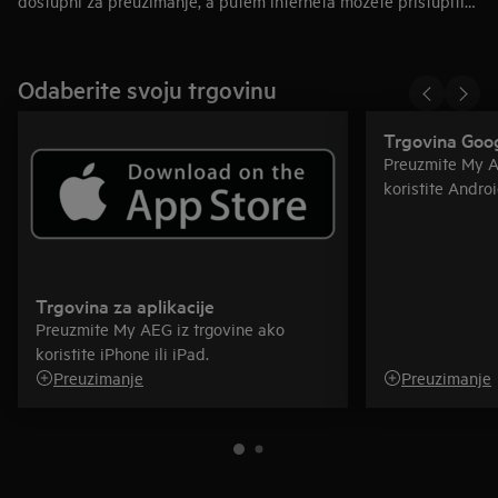
dostupni za preuzimanje, a putem interneta možete pristupiti
otklanjanju problema ili uslugama servisa iz AEG-a. Možete
čak istražiti informacije o nadolazećim tečajevima kuhanja iz
AEG-a (dostupno u nekim zemljama).
Odaberite svoju trgovinu
Trgovina Goo
Preuzmite My A
koristite Andro
Trgovina za aplikacije
Preuzmite My AEG iz trgovine ako
koristite iPhone ili iPad.
Preuzimanje
Preuzimanje