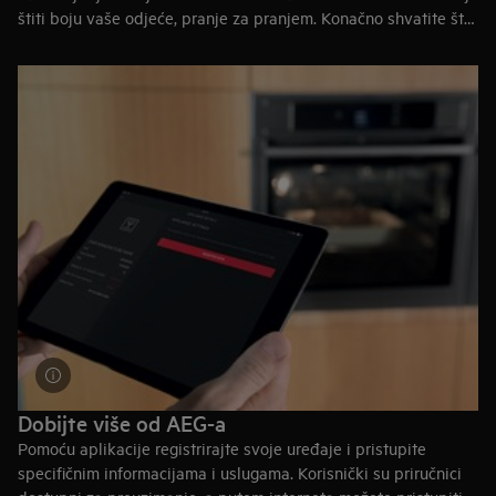
štiti boju vaše odjeće, pranje za pranjem. Konačno shvatite što
etikete za njegu znače. Osim toga, zašto ne naučiti koji je
najbolji način za održavanje čistoće i učinkovitosti vaših
uređaja za nevjerojatno pranje i sušenje, zauvijek?
Dobijte više od AEG-a
Pomoću aplikacije registrirajte svoje uređaje i pristupite
specifičnim informacijama i uslugama. Korisnički su priručnici