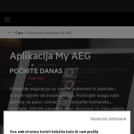
Care
Preuzmite aplikaciju My AEG
Aplikacija My AEG
POČNITE DANAS
Pronađite inspiraciju sa svakim pokretom ili dodirom i
dobijte najviše od svojih uređaja. Povećajte snagu vaše
pećnice na paru i ostvarite nevjerojatne kulinarske
rezultate. Otkrijte savjete o njezi zbog koje će vaša odjeća
dulje biti kao nova. Osim toga, jednostavno registrirajte
Preuzmite sa App Store
Nastavi bez prihvaćanja
svoje uređaje, pronađite izabrane informacije i usluge,
stupite u kontakt s AEG-om, preuzmite priručnike i još
Ova web stranica koristi kolačiće kako bi vam pružila