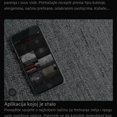
parenja i sous vide. Pretražujte recepte prema tipu kuhinje,
alergenima, načinu prehrane, odabranim sastojcima. Kuhate
omiljena jela svoje bake? Pomoću kalkulatora za kuhanje
pronađite odgovarajuće moderne postavke pećnice. Možete
dodavati i vlastite bilješke receptima, spremiti svoje omiljene i
podijeliti ih putem društvenih medija. Zašto ne izraditi i ne
podijeliti i svoj popis za kupnju?
Aplikacija kojoj je stalo
Pronađite savjete o najboljem načinu za tretiranje mrlja i njegu
vaše osjetljive odjeće. Pobrinite se da koristite deterdžent koji