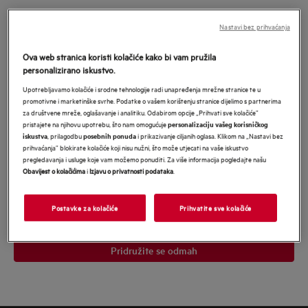
Pridružite se u MyAEG i budite nagrađeni
Nastavi bez prihvaćanja
našim najboljim ponudama
*
Ova web stranica koristi kolačiće kako bi vam pružila
*Obavezno
personalizirano iskustvo.
Obavezno polje
Upotrebljavamo kolačiće i srodne tehnologije radi unapređenja mrežne stranice te u
promotivne i marketinške svrhe. Podatke o vašem korištenju stranice dijelimo s partnerima
Upišite
za društvene mreže, oglašavanje i analitiku. Odabirom opcije „Prihvati sve kolačiće”
svoju
pristajete na njihovu upotrebu, što nam omogućuje
personalizaciju vašeg korisničkog
, prilagodbu
i prikazivanje ciljanih oglasa. Klikom na „Nastavi bez
iskustva
posebnih ponuda
e-
prihvaćanja” blokirate kolačiće koji nisu nužni, što može utjecati na vaše iskustvo
Pristajem na primanje personaliziranog marketinškog sadržaja
mail
pregledavanja i usluge koje vam možemo ponuditi. Za više informacija pogledajte našu
Electrolux grupe
putem e-pošte, telefona, SMS-a i pošte. Pristajem i da
Obavijest o kolačićima
i
Izjavu o privatnosti podataka
.
se moji osobni podaci dijele s mrežama trećih strana i koriste za
adresu
personalizirane oglase na web stranicama trećih strana i društvenim
mrežama. U svakom trenutku mogu povući svoju suglasnost.
Potvrđujem da imam 18 ili više godina. Za više informacija pročitajte
Postavke za kolačiće
Prihvatite sve kolačiće
Obavijest o zaštiti podataka
našu
.</p>
Pridružite se odmah