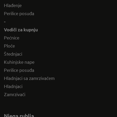
Hlađenje
Perilice posuđa
-
Vodiči za kupnju
Pećnice
Ploče
Štednjaci
Kuhinjske nape
Perilice posuđa
Hladnjaci sa zamrzivačem
Hladnjaci
Zamrzivači
Njega rublja