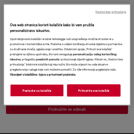
Pridružite se u MyAEG i budite nagrađeni
Nastavi bez prihvaćanja
našim najboljim ponudama
*
Ova web stranica koristi kolačiće kako bi vam pružila
*Obavezno
personalizirano iskustvo.
Obavezno polje
Upotrebljavamo kolačiće i srodne tehnologije radi unapređenja mrežne stranice te u
promotivne i marketinške svrhe. Podatke o vašem korištenju stranice dijelimo s partnerima
Upišite
za društvene mreže, oglašavanje i analitiku. Odabirom opcije „Prihvati sve kolačiće”
svoju
pristajete na njihovu upotrebu, što nam omogućuje
personalizaciju vašeg korisničkog
, prilagodbu
i prikazivanje ciljanih oglasa. Klikom na „Nastavi bez
iskustva
posebnih ponuda
e-
prihvaćanja” blokirate kolačiće koji nisu nužni, što može utjecati na vaše iskustvo
Pristajem na primanje personaliziranog marketinškog sadržaja
mail
pregledavanja i usluge koje vam možemo ponuditi. Za više informacija pogledajte našu
Electrolux grupe
putem e-pošte, telefona, SMS-a i pošte. Pristajem i da
Obavijest o kolačićima
i
Izjavu o privatnosti podataka
.
se moji osobni podaci dijele s mrežama trećih strana i koriste za
adresu
personalizirane oglase na web stranicama trećih strana i društvenim
mrežama. U svakom trenutku mogu povući svoju suglasnost.
Potvrđujem da imam 18 ili više godina. Za više informacija pročitajte
Postavke za kolačiće
Prihvatite sve kolačiće
Obavijest o zaštiti podataka
našu
.</p>
Pridružite se odmah