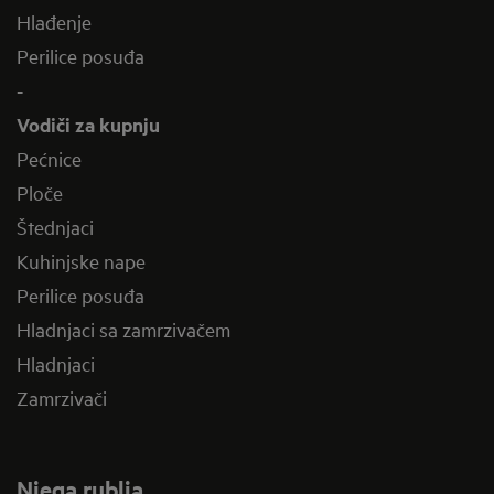
Hlađenje
Perilice posuđa
-
Vodiči za kupnju
Pećnice
Ploče
Štednjaci
Kuhinjske nape
Perilice posuđa
Hladnjaci sa zamrzivačem
Hladnjaci
Zamrzivači
Njega rublja