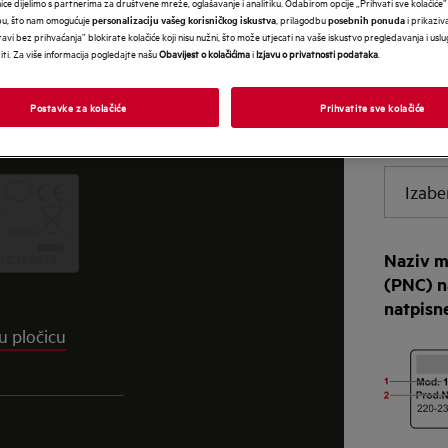
nice dijelimo s partnerima za društvene mreže, oglašavanje i analitiku. Odabirom opcije „Prihvati sve kolačiće”
bu, što nam omogućuje
, prilagodbu
i prikaziva
personalizaciju vašeg korisničkog iskustva
posebnih ponuda
avi bez prihvaćanja” blokirate kolačiće koji nisu nužni, što može utjecati na vaše iskustvo pregledavanja i usl
i. Za više informacija pogledajte našu
Obavijest o kolačićima
i
Izjavu o privatnosti podataka
.
roj proizvoda
ografirajte
Gdje se 
Postavke za kolačiće
Prihvatite sve kolačiće
jte sliku.
mom
Izabe
Naziv m
(PNC) na
natpisne
u pločicu
da
avno