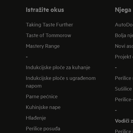
Istražite okus
Njega 
Taking Taste Further
AutoDo
Taste of Tommorow
Bolja n
Mastery Range
Novi aso
-
Projekt 
Indukcijske ploče za kuhanje
-
Indukcijske ploče s ugrađenom
Perilice
napom
Sušilice
Parne pećnice
Perilice
Kuhinjske nape
-
Hlađenje
Vodiči 
Perilice posuđa
Perilice