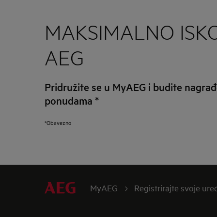
MAKSIMALNO ISKO
AEG
Pridružite se u MyAEG i budite nagrađ
ponudama
*
*Obavezno
MyAEG
Registrirajte svoje ure