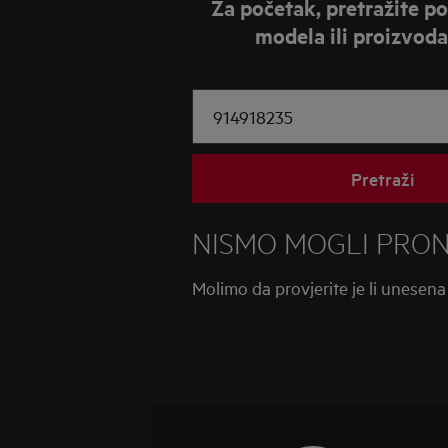
Za početak, pretražite p
fotografi
modela ili proizvod
natpisnu
pločicu
i
učitajte
sliku.
Pretraži
NISMO MOGLI PRONA
Molimo da provjerite je li unesena