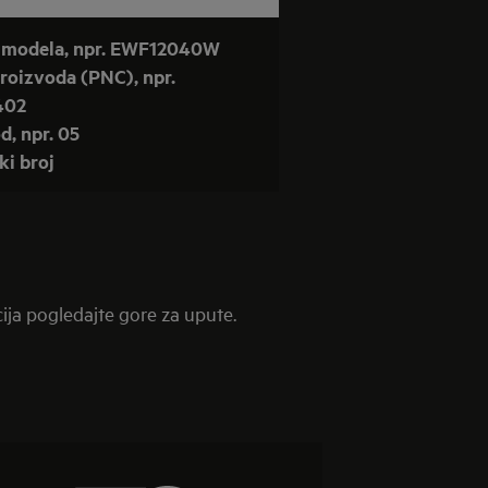
v modela, npr. EWF12040W
proizvoda (PNC), npr.
402
d, npr. 05
ski broj
cija pogledajte gore za upute.