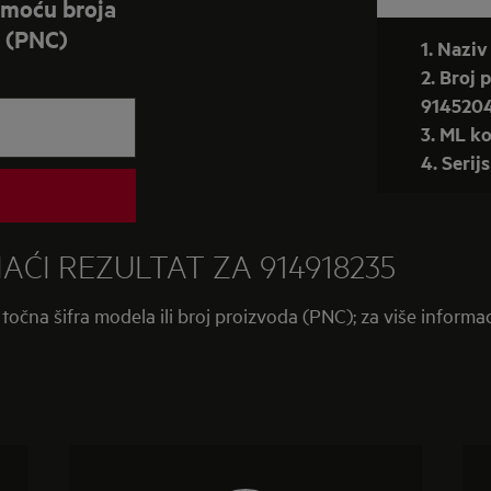
omoću broja
rajte
a (PNC)
1. Nazi
2. Broj 
914520
3. ML ko
4. Serij
ĆI REZULTAT ZA 914918235
 točna šifra modela ili broj proizvoda (PNC); za više informa