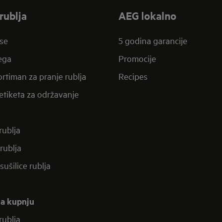
rublja
AEG lokalno
se
5 godina garancije
jega
Promocije
rtiman za pranje rublja
Recipes
etiketa za održavanje
 rublja
 rublja
-sušilice rublja
za kupnju
 rublja