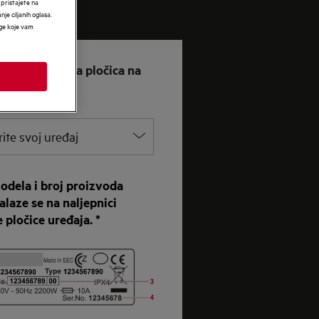
 pristajete na
nje ciljanih oglasa.
uge koje vam
nalazi natpisna pločica na
rite svoj uređaj
odela i broj proizvoda
laze se na naljepnici
 pločice uređaja. *