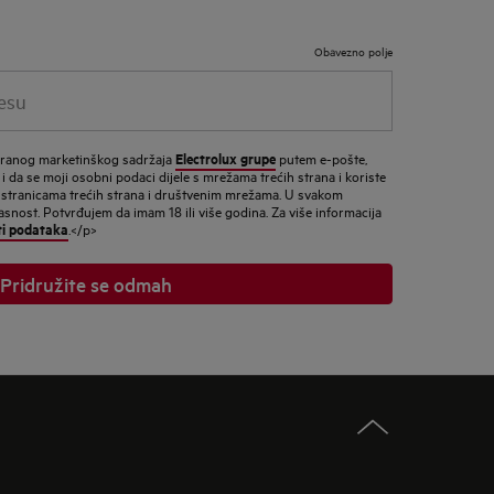
Obavezno polje
Electrolux grupe
ziranog marketinškog sadržaja
putem e-pošte,
 i da se moji osobni podaci dijele s mrežama trećih strana i koriste
 stranicama trećih strana i društvenim mrežama. U svakom
nost. Potvrđujem da imam 18 ili više godina. Za više informacija
ti podataka
.</p>
Pridružite se odmah