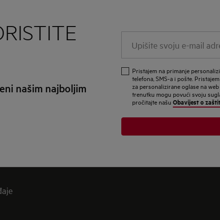
RISTITE
Upišite
svoju
e-
Pristajem na primanje personali
mail
telefona, SMS-a i pošte. Pristajem
eni našim najboljim
za personalizirane oglase na web
adresu
trenutku mogu povući svoju suglas
Obavijest o zašti
pročitajte našu
đaje