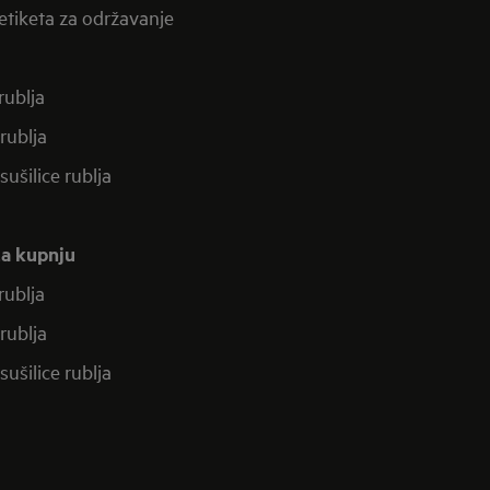
etiketa za održavanje
 rublja
 rublja
-sušilice rublja
za kupnju
 rublja
 rublja
-sušilice rublja