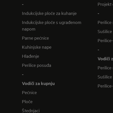
-
Projekt 
Indukcijske ploče za kuhanje
-
Indukcijske ploče s ugrađenom
Perilice
napom
Sušilice
Parne pećnice
Perilice
Kuhinjske nape
-
Hlađenje
Vodiči 
Perilice posuđa
Perilice
-
Sušilice
Vodiči za kupnju
Perilice
Pećnice
Ploče
Štednjaci