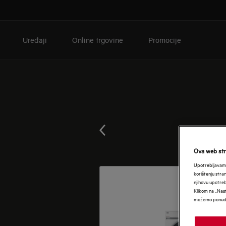
Uređaji
Online trgovine
Promocije
Ova web stra
Upotrebljavamo
korištenju stra
njihovu upotre
Klikom na „Nast
možemo ponudit