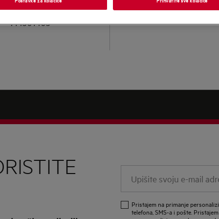
LFR73864BE
914501405
RISTITE
Upišite
svoju
e-
Pristajem na primanje personali
mail
telefona, SMS-a i pošte. Pristajem