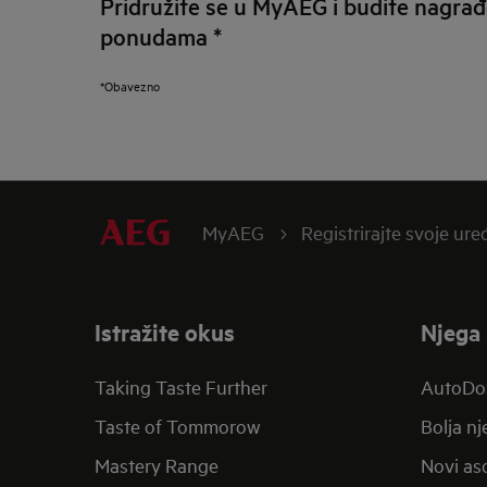
Pridružite se u MyAEG i budite nagrađ
ponudama
*
*Obavezno
MyAEG
Registrirajte svoje ure
Istražite okus
Njega 
Taking Taste Further
AutoDo
Taste of Tommorow
Bolja n
Mastery Range
Novi aso