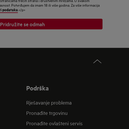
 stranicama trećih strana i društvenim mrežama. U svakom
nost. Potvrđujem da imam 18 ili više godina. Za više informacija
ti podataka
.</p>
Pridružite se odmah
Podrška
Rješavanje problema
Pronađite trgovinu
Pronađite ovlašteni servis