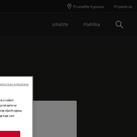
Pronađite trgovinu
Prijavite se
Traži
Istražite
Podrška
stavi bez prihvaćanja
tke o vašem
 pristajete na
nje ciljanih oglasa.
uge koje vam