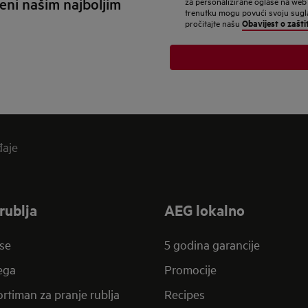
eni našim najboljim
za personalizirane oglase na web
adresu
trenutku mogu povući svoju suglas
Obavijest o zašti
pročitajte našu
đaje
rublja
AEG lokalno
se
5 godina garancije
jega
Promocije
rtiman za pranje rublja
Recipes