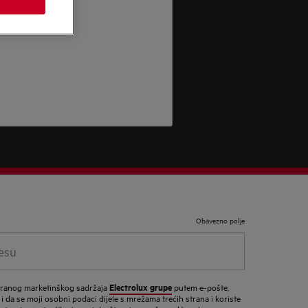
Obavezno polje
Electrolux grupe
ziranog marketinškog sadržaja
putem e-pošte,
 i da se moji osobni podaci dijele s mrežama trećih strana i koriste