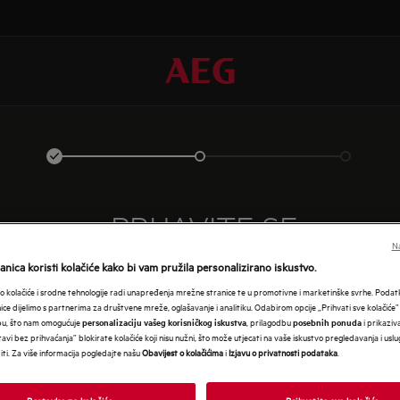
PRIJAVITE SE
Na
nica koristi kolačiće kako bi vam pružila personalizirano iskustvo.
 kolačiće i srodne tehnologije radi unapređenja mrežne stranice te u promotivne i marketinške svrhe. Poda
nice dijelimo s partnerima za društvene mreže, oglašavanje i analitiku. Odabirom opcije „Prihvati sve kolačiće”
bu, što nam omogućuje
, prilagodbu
i prikaziva
personalizaciju vašeg korisničkog iskustva
posebnih ponuda
avi bez prihvaćanja” blokirate kolačiće koji nisu nužni, što može utjecati na vaše iskustvo pregledavanja i usl
i. Za više informacija pogledajte našu
Obavijest o kolačićima
i
Izjavu o privatnosti podataka
.
Postavke za kolačiće
Prihvatite sve kolačiće