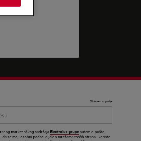
Obavezno polje
Electrolux grupe
ziranog marketinškog sadržaja
putem e-pošte,
 i da se moji osobni podaci dijele s mrežama trećih strana i koriste