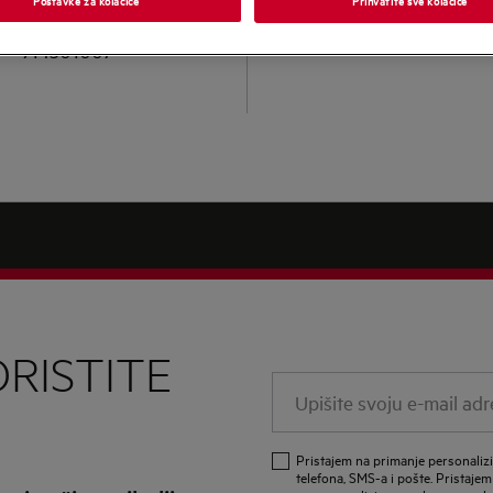
LFR73944QE
914501007
RISTITE
Upišite
svoju
e-
Pristajem na primanje personali
mail
telefona, SMS-a i pošte. Pristajem