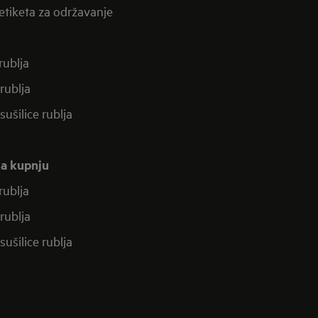
etiketa za održavanje
 rublja
 rublja
-sušilice rublja
za kupnju
 rublja
 rublja
-sušilice rublja