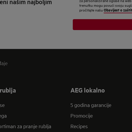
eni našim najboljim
za personalizirane oglase na web
adresu
trenutku mogu povući svoju suglas
Obavijest o zašti
pročitajte našu
đaje
rublja
AEG lokalno
se
5 godina garancije
jega
Promocije
rtiman za pranje rublja
Recipes