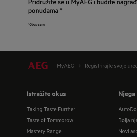
Pridružite se u MyAEG i budite nagrađ
ponudama
*
*Obavezno
MyAEG
Registrirajte svoje ure
Istražite okus
Njega 
Taking Taste Further
AutoDo
Taste of Tommorow
Bolja n
Mastery Range
Novi aso