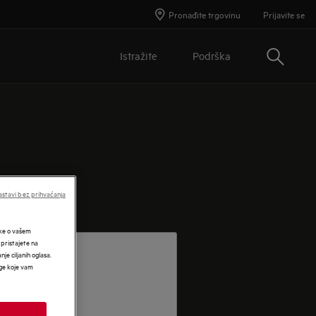
Pronađite trgovinu
Prijavite se
Traži
Istražite
Podrška
stavi bez prihvaćanja
tke o vašem
 pristajete na
nje ciljanih oglasa.
uge koje vam