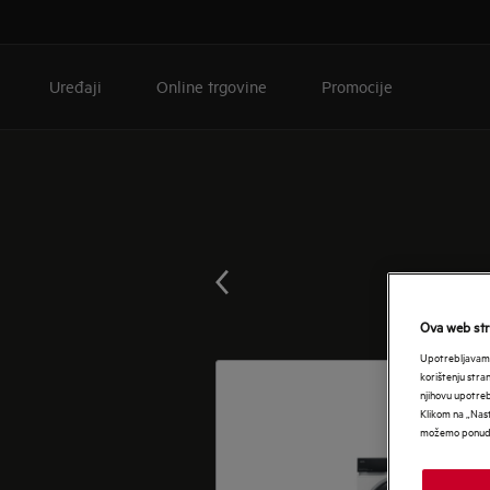
Uređaji
Online trgovine
Promocije
Ova web stra
Upotrebljavamo
korištenju stra
njihovu upotre
Klikom na „Nast
možemo ponudit