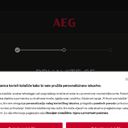
PRIJAVITE SE
Na
nica koristi kolačiće kako bi vam pružila personalizirano iskustvo.
 kolačiće i srodne tehnologije radi unapređenja mrežne stranice te u promotivne i marketinške svrhe. Poda
nice dijelimo s partnerima za društvene mreže, oglašavanje i analitiku. Odabirom opcije „Prihvati sve kolačiće”
bu, što nam omogućuje
, prilagodbu
i prikaziva
personalizaciju vašeg korisničkog iskustva
posebnih ponuda
avi bez prihvaćanja” blokirate kolačiće koji nisu nužni, što može utjecati na vaše iskustvo pregledavanja i usl
i. Za više informacija pogledajte našu
Obavijest o kolačićima
i
Izjavu o privatnosti podataka
.
Postavke za kolačiće
Prihvatite sve kolačiće