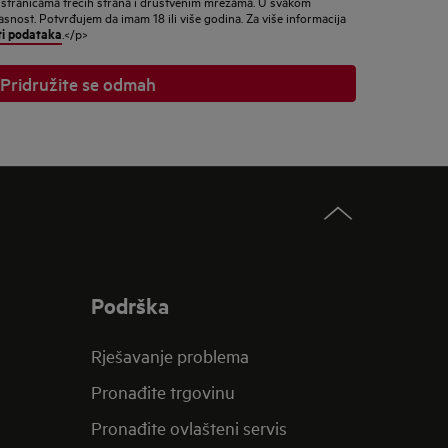
 stranicama trećih strana i društvenim mrežama. U svakom
nost. Potvrđujem da imam 18 ili više godina. Za više informacija
ti podataka
.</p>
Pridružite se odmah
Podrška
Rješavanje problema
Pronađite trgovinu
Pronađite ovlašteni servis