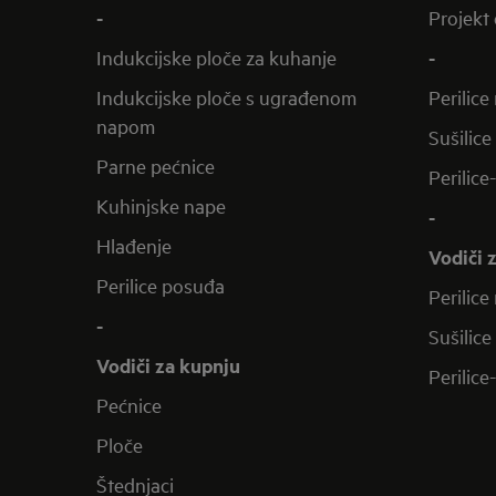
-
Projekt 
Indukcijske ploče za kuhanje
-
Indukcijske ploče s ugrađenom
Perilice
napom
Sušilice
Parne pećnice
Perilice
Kuhinjske nape
-
Hlađenje
Vodiči 
Perilice posuđa
Perilice
-
Sušilice
Vodiči za kupnju
Perilice
Pećnice
Ploče
Štednjaci