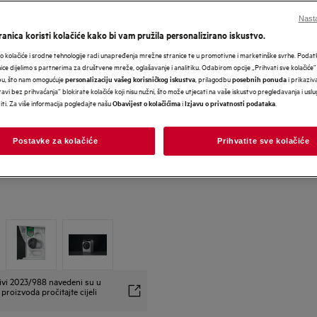
Nasta
anica koristi kolačiće kako bi vam pružila personalizirano iskustvo.
 kolačiće i srodne tehnologije radi unapređenja mrežne stranice te u promotivne i marketinške svrhe. Poda
nice dijelimo s partnerima za društvene mreže, oglašavanje i analitiku. Odabirom opcije „Prihvati sve kolačiće”
bu, što nam omogućuje
, prilagodbu
i prikaziva
personalizaciju vašeg korisničkog iskustva
posebnih ponuda
avi bez prihvaćanja” blokirate kolačiće koji nisu nužni, što može utjecati na vaše iskustvo pregledavanja i usl
i. Za više informacija pogledajte našu
i
.
Obavijest o kolačićima
Izjavu o privatnosti podataka
Postavke za kolačiće
Prihvatite sve kolačiće
ivi 2023/988 navedeni su u
proizvoda pročitajte cijeli