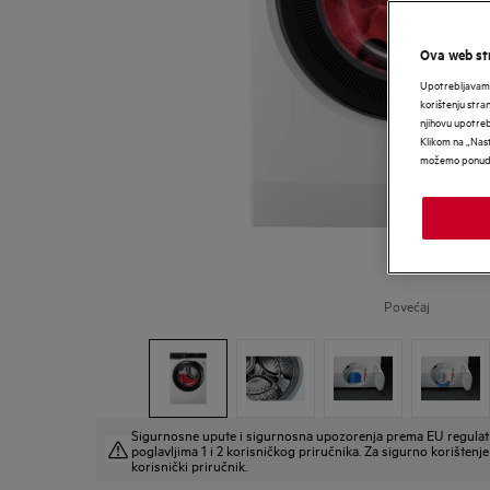
Ova web str
Upotrebljavamo
korištenju stra
njihovu upotre
Klikom na „Nast
možemo ponudit
Povećaj
Sigurnosne upute i sigurnosna upozorenja prema EU regulat
poglavljima 1 i 2 korisničkog priručnika. Za sigurno korištenje 
korisnički priručnik.