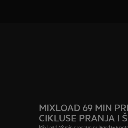
MIXLOAD 69 MIN P
CIKLUSE PRANJA I 
MixLoad 69 min program prilagođava potroš