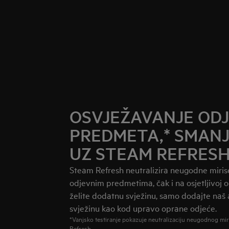
OSVJEŽAVANJE OD
PREDMETA,* SMAN
UZ STEAM REFRES
Steam Refresh neutralizira neugodne miris
odjevnim predmetima, čak i na osjetljivoj o
želite dodatnu svježinu, samo dodajte naš 
svježinu kao kod upravo oprane odjeće.
*Vanjsko testiranje pokazuje neutralizaciju neugodnog mir
Refresh.