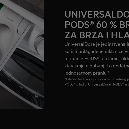
UNIVERSALDO
PODS® 60 % B
ZA BRZA I HL
UniversalDose je jedinstvena l
koristi prilagođene mlaznice v
otapanje PODS®-a u ladici, akti
stavljanje u bubanj. To dodatn
jednosatnom pranju.*
*Interno testiranje pomoću jednosatnog 
PODS® u ladici UniversalDose i PODS® u 