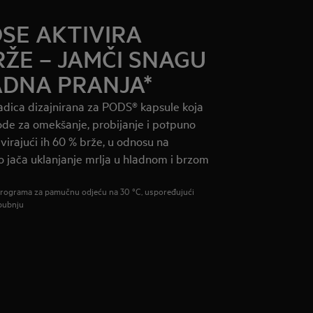
SE AKTIVIRA
RŽE – JAMČI SNAGU
ADNA PRANJA*
adica dizajnirana za PODS® kapsule koja
ode za omekšanje, probijanje i potpuno
virajući ih 60 % brže, u odnosu na
o jača uklanjanje mrlja u hladnom i brzom
programa za pamučnu odjeću na 30 °C, uspoređujući
bubnju