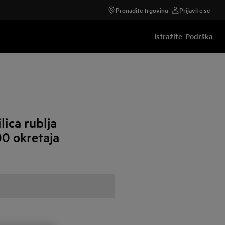
Pronađite trgovinu
Prijavite se
Istražite
Podrška
ica rublja
00 okretaja