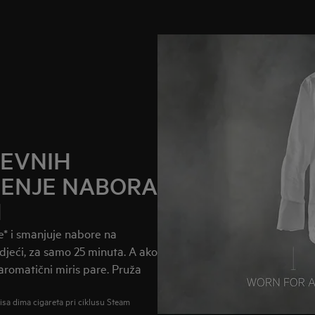
JEVNIH
JENJE NABORA
H
e* i smanjuje nabore na
djeći, za samo 25 minuta. A ako
aromatični miris pare. Pruža
isa dima cigareta pri ciklusu Steam