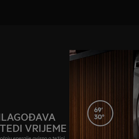
RILAGOĐAVA
ŠTEDI VRIJEME
nju energije ovisno o težini