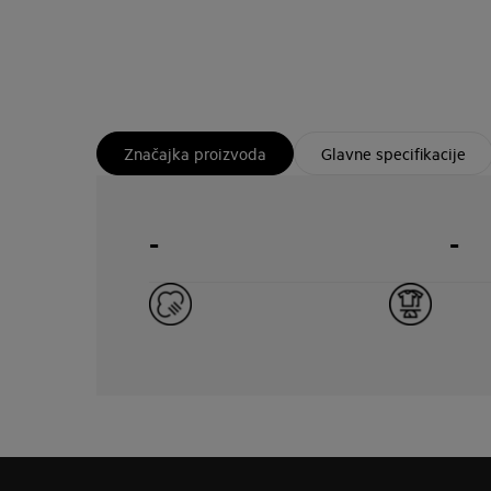
Značajka proizvoda
Glavne specifikacije
-
-