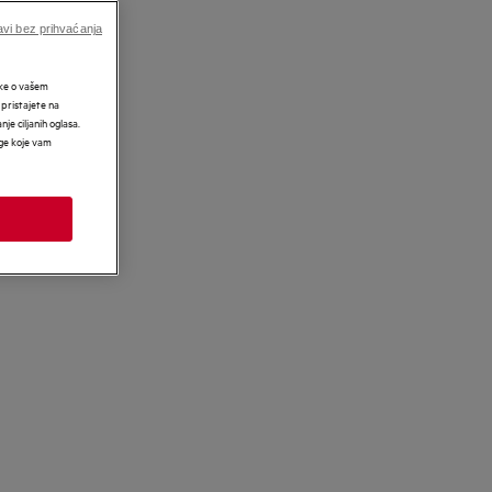
vi bez prihvaćanja
tke o vašem
 pristajete na
nje ciljanih oglasa.
uge koje vam